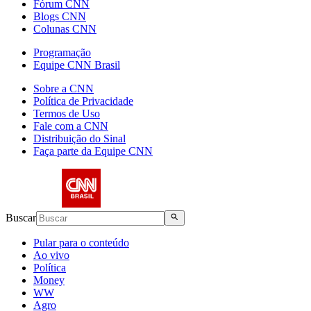
Fórum CNN
Blogs CNN
Colunas CNN
Programação
Equipe CNN Brasil
Sobre a CNN
Política de Privacidade
Termos de Uso
Fale com a CNN
Distribuição do Sinal
Faça parte da Equipe CNN
Buscar
Pular para o conteúdo
Ao vivo
Política
Money
WW
Agro