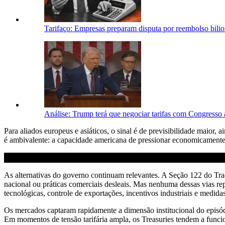
Tarifaço: Empresas preparam disputa por reembolso bil
Análise: Trump terá que negociar tarifas com Congresso
Para aliados europeus e asiáticos, o sinal é de previsibilidade maior,
é ambivalente: a capacidade americana de pressionar economicamente
As alternativas do governo continuam relevantes. A Seção 122 do Tra
nacional ou práticas comerciais desleais. Mas nenhuma dessas vias re
tecnológicas, controle de exportações, incentivos industriais e medid
Os mercados captaram rapidamente a dimensão institucional do episó
Em momentos de tensão tarifária ampla, os Treasuries tendem a funci