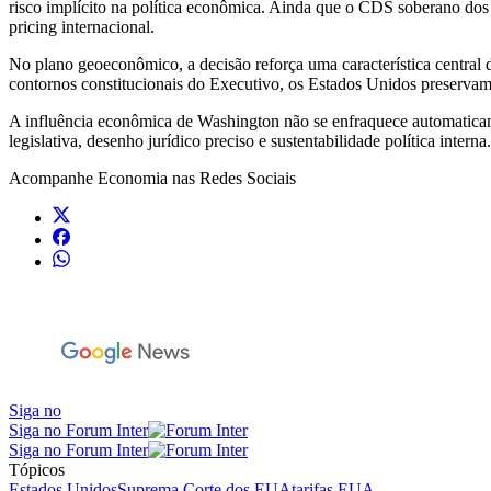
risco implícito na política econômica. Ainda que o CDS soberano dos
pricing internacional.
No plano geoeconômico, a decisão reforça uma característica central d
contornos constitucionais do Executivo, os Estados Unidos preservam c
A influência econômica de Washington não se enfraquece automaticam
legislativa, desenho jurídico preciso e sustentabilidade política inte
Acompanhe
Economia
nas Redes Sociais
Siga no
Siga no Forum Inter
Siga no Forum Inter
Tópicos
Estados Unidos
Suprema Corte dos EUA
tarifas EUA