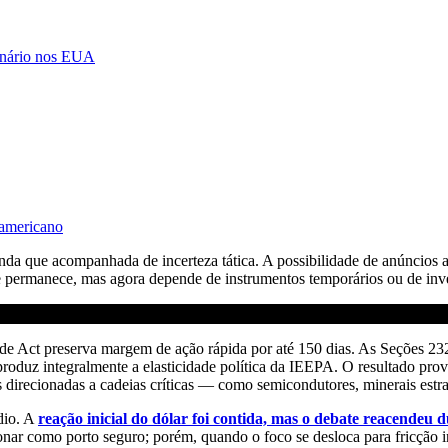
ionário nos EUA
 americano
 ainda que acompanhada de incerteza tática. A possibilidade de anúncios
 permanece, mas agora depende de instrumentos temporários ou de inve
de Act preserva margem de ação rápida por até 150 dias. As Seções 23
produz integralmente a elasticidade política da IEEPA. O resultado prov
as direcionadas a cadeias críticas — como semicondutores, minerais estr
dio. A
reação inicial do dólar foi contida, mas o debate reacendeu d
onar como porto seguro; porém, quando o foco se desloca para fricção 