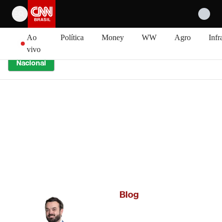
Pular para o conteúdo
Ao
Política
Money
WW
Agro
Infr
vivo
Nacional
Blog
Pedro Duran