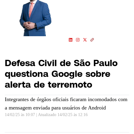
O pai do Benjamin passou pela
TV Globo, CBN e UOL. Na
CNN, já atuou em SP, Rio e
Brasília e conta histórias das
cidades e de quem vive nelas
Defesa Civil de São Paulo
questiona Google sobre
alerta de terremoto
Integrantes de órgãos oficiais ficaram incomodados com
a mensagem enviada para usuários de Android
14/02/25 às 10:07
|
Atualizado
14/02/25 às 12:16
Defesa Civil de São Paulo questiona Google sobre alerta de terremoto | LIVE CNN