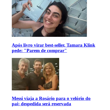
Após livro virar best-seller, Tamara Klink
pede: "Parem de comprar"
Messi viaja a Rosário para o velório do
pai; despedida será reservada