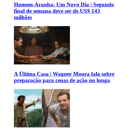
Homem-Aranha: Um Novo Dia | Segundo
final de semana deve ser de US$ 143
milhões
A Última Casa | Wagner Moura fala sobre
preparação para cenas de ação no longa