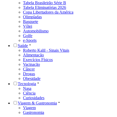
Tabela Brasileirão Série B
Tabela Eliminatórias 2026
Copa Libertadores da América
Olimpíadas
Basquete
Vôlei
Automobilismo
Golfe
e-Sports
Saúde
Roberto Kalil - Sinais Vitais
Alimentação
Exercícios Físicos
Vacinação
Câncer
Drogas
Obesidade
Tecnologia
Nasa
Ciência
Curiosidades
Viagem & Gastronomia
Viagem
Gastronomia