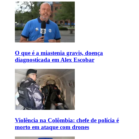
O que é a miastenia gravis, doença
diagnosticada em Alex Escobar
Violência na Colômbia: chefe de polícia é
morto em ataque com drones