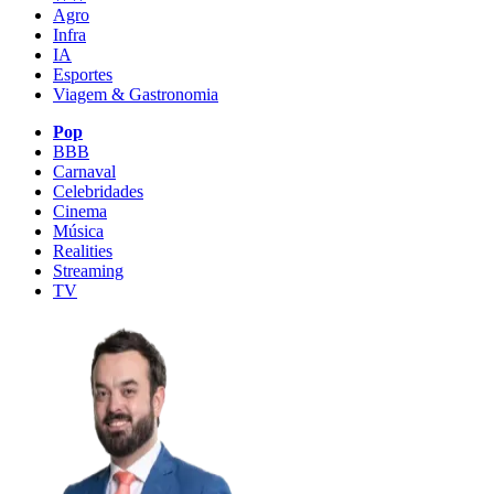
Agro
Infra
IA
Esportes
Viagem & Gastronomia
Pop
BBB
Carnaval
Celebridades
Cinema
Música
Realities
Streaming
TV