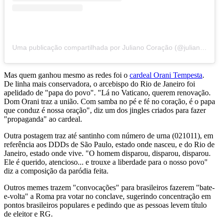
Uma publicação compartilhada por Juliano Coração (@julianocoracao)
Mas quem ganhou mesmo as redes foi o
cardeal Orani Tempesta
.
De linha mais conservadora, o arcebispo do Rio de Janeiro foi
apelidado de "papa do povo". "Lá no Vaticano, querem renovação.
Dom Orani traz a união. Com samba no pé e fé no coração, é o papa
que conduz é nossa oração", diz um dos jingles criados para fazer
"propaganda" ao cardeal.
Outra postagem traz até santinho com número de urna (021011), em
referência aos DDDs de São Paulo, estado onde nasceu, e do Rio de
Janeiro, estado onde vive. "O homem disparou, disparou, disparou.
Ele é querido, atencioso... e trouxe a liberdade para o nosso povo"
diz a composição da paródia feita.
Outros memes trazem "convocações" para brasileiros fazerem "bate-
e-volta" a Roma pra votar no conclave, sugerindo concentração em
pontos brasileiros populares e pedindo que as pessoas levem título
de eleitor e RG.