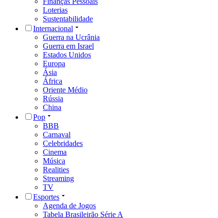
Finanças Pessoais
Loterias
Sustentabilidade
Internacional
Guerra na Ucrânia
Guerra em Israel
Estados Unidos
Europa
Ásia
África
Oriente Médio
Rússia
China
Pop
BBB
Carnaval
Celebridades
Cinema
Música
Realities
Streaming
TV
Esportes
Agenda de Jogos
Tabela Brasileirão Série A