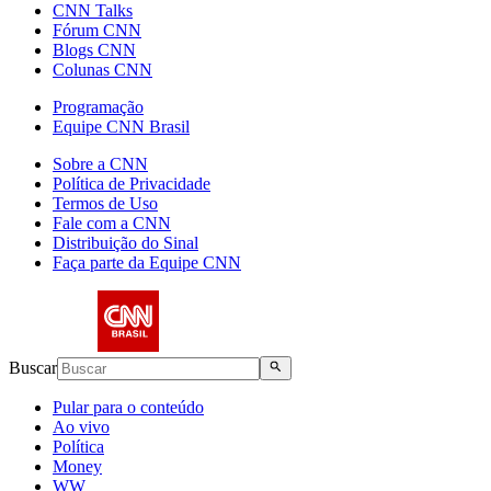
CNN Talks
Fórum CNN
Blogs CNN
Colunas CNN
Programação
Equipe CNN Brasil
Sobre a CNN
Política de Privacidade
Termos de Uso
Fale com a CNN
Distribuição do Sinal
Faça parte da Equipe CNN
Buscar
Pular para o conteúdo
Ao vivo
Política
Money
WW