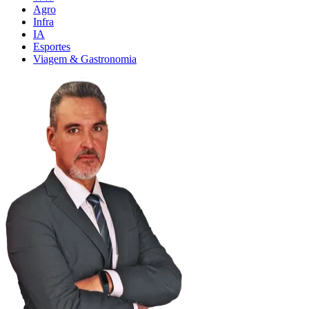
Agro
Infra
IA
Esportes
Viagem & Gastronomia