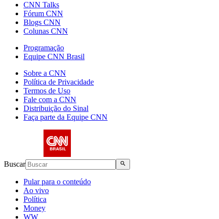
CNN Talks
Fórum CNN
Blogs CNN
Colunas CNN
Programação
Equipe CNN Brasil
Sobre a CNN
Política de Privacidade
Termos de Uso
Fale com a CNN
Distribuição do Sinal
Faça parte da Equipe CNN
Buscar
Pular para o conteúdo
Ao vivo
Política
Money
WW