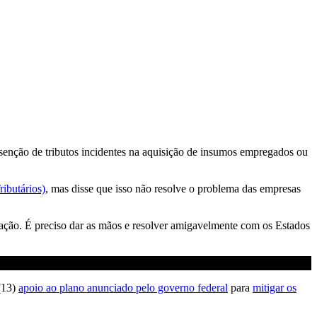
senção de tributos incidentes na aquisição de insumos empregados ou
ibutários)
, mas disse que isso não resolve o problema das empresas
pação. É preciso dar as mãos e resolver amigavelmente com os Estados
(13)
apoio ao plano anunciado pelo governo federal
para
mitigar os