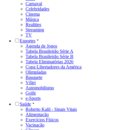
Carnaval
Celebridades
Cinema
Música
Realities
Streaming
TV
Esportes
Agenda de Jogos
Tabela Brasileirão Série A
Tabela Brasileirão Série B
Tabela Eliminatórias 2026
Copa Libertadores da América
Olimpíadas
Basquete
Vôlei
Automobilismo
Golfe
e-Sports
Saúde
Roberto Kalil - Sinais Vitais
Alimentação
Exercícios Físicos
Vacinação