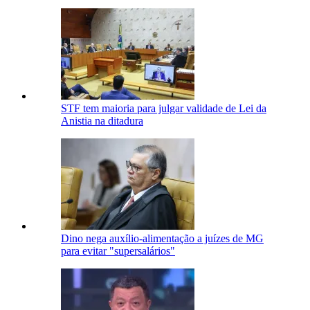
STF tem maioria para julgar validade de Lei da
Anistia na ditadura
Dino nega auxílio-alimentação a juízes de MG
para evitar "supersalários"