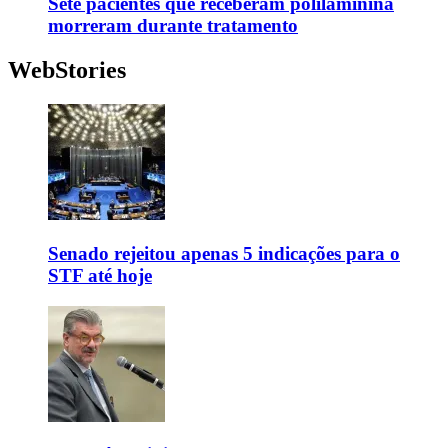
Sete pacientes que receberam polilaminina
morreram durante tratamento
WebStories
Senado rejeitou apenas 5 indicações para o
STF até hoje