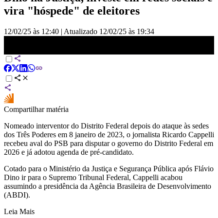
vira "hóspede" de eleitores
12/02/25 às 12:40
|
Atualizado
12/02/25 às 19:34
Venceslau: Com aval do PSB, ex-interventor no DF adota agenda
de pré-candidato | BASTIDORES CNN
Compartilhar matéria
Nomeado interventor do Distrito Federal depois do ataque às sedes
dos Três Poderes em 8 janeiro de 2023, o jornalista Ricardo Cappelli
recebeu aval do PSB para disputar o governo do Distrito Federal em
2026 e já adotou agenda de pré-candidato.
Cotado para o Ministério da Justiça e Segurança Pública após Flávio
Dino ir para o Supremo Tribunal Federal, Cappelli acabou
assumindo a presidência da Agência Brasileira de Desenvolvimento
(ABDI).
Leia Mais