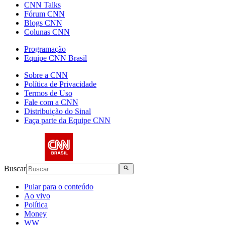
CNN Talks
Fórum CNN
Blogs CNN
Colunas CNN
Programação
Equipe CNN Brasil
Sobre a CNN
Política de Privacidade
Termos de Uso
Fale com a CNN
Distribuição do Sinal
Faça parte da Equipe CNN
Buscar
Pular para o conteúdo
Ao vivo
Política
Money
WW