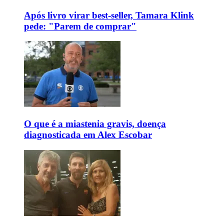
Após livro virar best-seller, Tamara Klink
pede: "Parem de comprar"
O que é a miastenia gravis, doença
diagnosticada em Alex Escobar