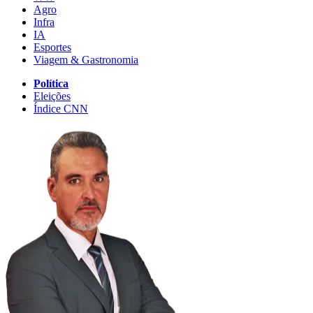
Agro
Infra
IA
Esportes
Viagem & Gastronomia
Política
Eleições
Índice CNN