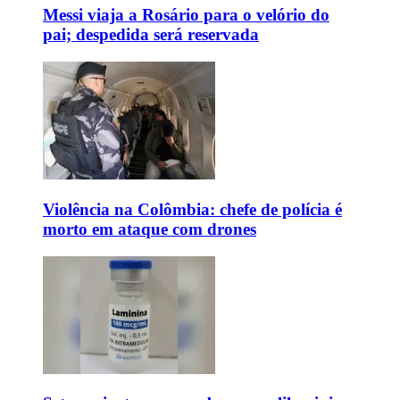
Messi viaja a Rosário para o velório do
pai; despedida será reservada
Violência na Colômbia: chefe de polícia é
morto em ataque com drones