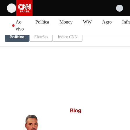
Pular para o conteúdo
Ao
Política
Money
WW
Agro
Infr
vivo
Política
Eleições
Índice CNN
Blog
Pedro Venceslau
Pós-graduado em política e