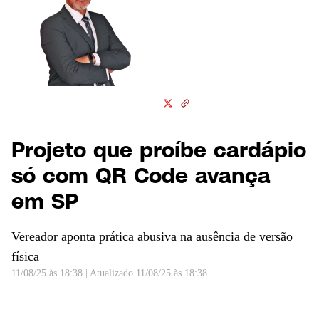
relações internacionais, foi
colunista de política do jornal
Brasil Econômico, repórter de
política do Estadão e
comentarista da Rádio Eldorado
Projeto que proíbe cardápio
só com QR Code avança
em SP
Vereador aponta prática abusiva na ausência de versão
física
11/08/25 às 18:38
|
Atualizado
11/08/25 às 18:38
Projeto quer proibir cardápio só com QR Code em São Paulo | CNN 360º