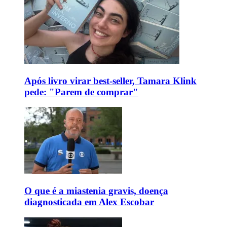
Após livro virar best-seller, Tamara Klink
pede: "Parem de comprar"
O que é a miastenia gravis, doença
diagnosticada em Alex Escobar