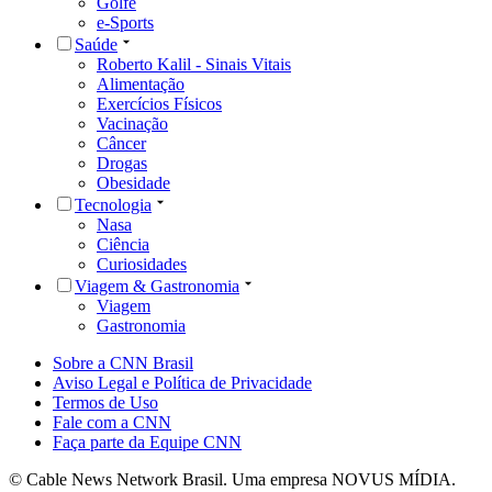
Golfe
e-Sports
Saúde
Roberto Kalil - Sinais Vitais
Alimentação
Exercícios Físicos
Vacinação
Câncer
Drogas
Obesidade
Tecnologia
Nasa
Ciência
Curiosidades
Viagem & Gastronomia
Viagem
Gastronomia
Sobre a CNN Brasil
Aviso Legal e Política de Privacidade
Termos de Uso
Fale com a CNN
Faça parte da Equipe CNN
© Cable News Network Brasil. Uma empresa NOVUS MÍDIA.