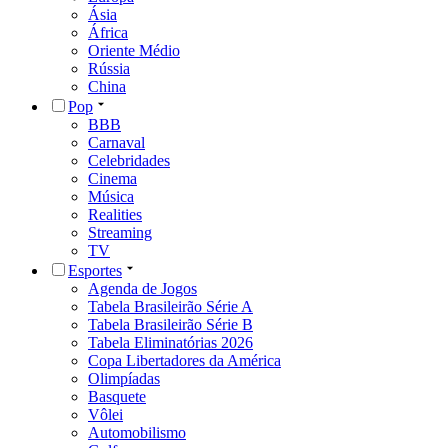
Ásia
África
Oriente Médio
Rússia
China
Pop
BBB
Carnaval
Celebridades
Cinema
Música
Realities
Streaming
TV
Esportes
Agenda de Jogos
Tabela Brasileirão Série A
Tabela Brasileirão Série B
Tabela Eliminatórias 2026
Copa Libertadores da América
Olimpíadas
Basquete
Vôlei
Automobilismo