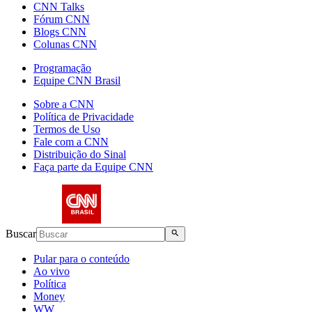
CNN Talks
Fórum CNN
Blogs CNN
Colunas CNN
Programação
Equipe CNN Brasil
Sobre a CNN
Política de Privacidade
Termos de Uso
Fale com a CNN
Distribuição do Sinal
Faça parte da Equipe CNN
Buscar
Pular para o conteúdo
Ao vivo
Política
Money
WW