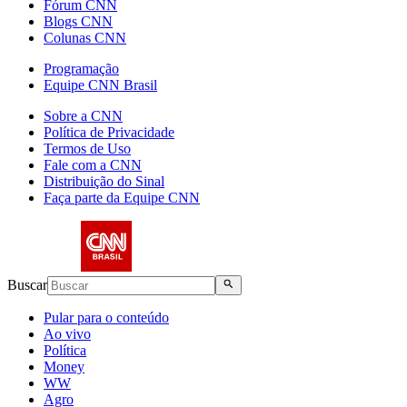
Fórum CNN
Blogs CNN
Colunas CNN
Programação
Equipe CNN Brasil
Sobre a CNN
Política de Privacidade
Termos de Uso
Fale com a CNN
Distribuição do Sinal
Faça parte da Equipe CNN
Buscar
Pular para o conteúdo
Ao vivo
Política
Money
WW
Agro