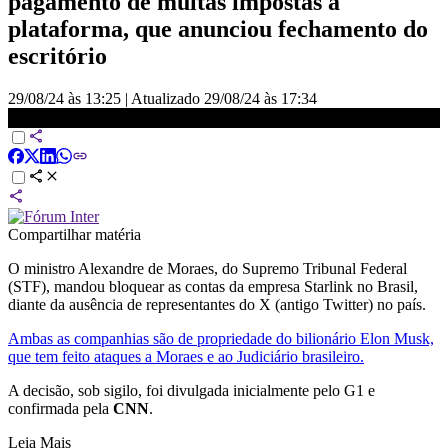
pagamento de multas impostas à
plataforma, que anunciou fechamento do
escritório
29/08/24 às 13:25
|
Atualizado
29/08/24 às 17:34
Moraes bloqueia contas da Starlink no Brasil | CNN 360°
Compartilhar matéria
O ministro Alexandre de Moraes, do Supremo Tribunal Federal
(STF), mandou bloquear as contas da empresa Starlink no Brasil,
diante da ausência de representantes do X (antigo Twitter) no país.
Ambas as companhias são de propriedade do bilionário Elon Musk,
que tem feito ataques a Moraes e ao Judiciário brasileiro.
A decisão, sob sigilo, foi divulgada inicialmente pelo G1 e
confirmada pela
CNN
.
Leia Mais