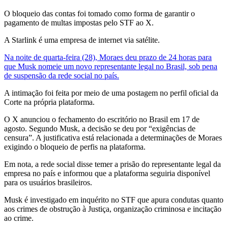
O bloqueio das contas foi tomado como forma de garantir o
pagamento de multas impostas pelo STF ao X.
A Starlink é uma empresa de internet via satélite.
Na noite de quarta-feira (28), Moraes deu prazo de 24 horas para
que Musk nomeie um novo representante legal no Brasil, sob pena
de suspensão da rede social no país.
A intimação foi feita por meio de uma postagem no perfil oficial da
Corte na própria plataforma.
O X anunciou o fechamento do escritório no Brasil em 17 de
agosto. Segundo Musk, a decisão se deu por “exigências de
censura”. A justificativa está relacionada a determinações de Moraes
exigindo o bloqueio de perfis na plataforma.
Em nota, a rede social disse temer a prisão do representante legal da
empresa no país e informou que a plataforma seguiria disponível
para os usuários brasileiros.
Musk é investigado em inquérito no STF que apura condutas quanto
aos crimes de obstrução à Justiça, organização criminosa e incitação
ao crime.