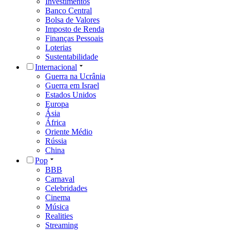
Investimentos
Banco Central
Bolsa de Valores
Imposto de Renda
Finanças Pessoais
Loterias
Sustentabilidade
Internacional
Guerra na Ucrânia
Guerra em Israel
Estados Unidos
Europa
Ásia
África
Oriente Médio
Rússia
China
Pop
BBB
Carnaval
Celebridades
Cinema
Música
Realities
Streaming