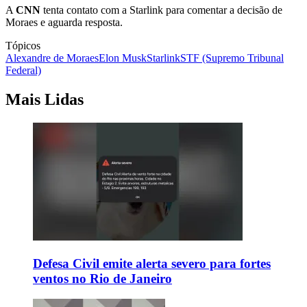
A
CNN
tenta contato com a Starlink para comentar a decisão de
Moraes e aguarda resposta.
Tópicos
Alexandre de Moraes
Elon Musk
Starlink
STF (Supremo Tribunal
Federal)
Mais Lidas
Defesa Civil emite alerta severo para fortes
ventos no Rio de Janeiro