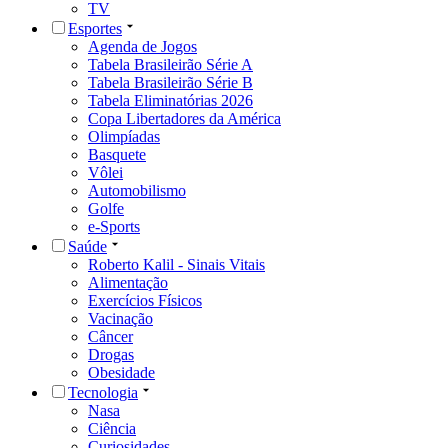
TV
Esportes
Agenda de Jogos
Tabela Brasileirão Série A
Tabela Brasileirão Série B
Tabela Eliminatórias 2026
Copa Libertadores da América
Olimpíadas
Basquete
Vôlei
Automobilismo
Golfe
e-Sports
Saúde
Roberto Kalil - Sinais Vitais
Alimentação
Exercícios Físicos
Vacinação
Câncer
Drogas
Obesidade
Tecnologia
Nasa
Ciência
Curiosidades