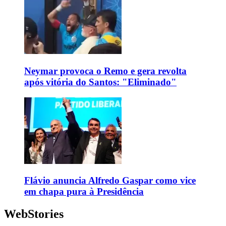
Neymar provoca o Remo e gera revolta
após vitória do Santos: "Eliminado"
Flávio anuncia Alfredo Gaspar como vice
em chapa pura à Presidência
WebStories