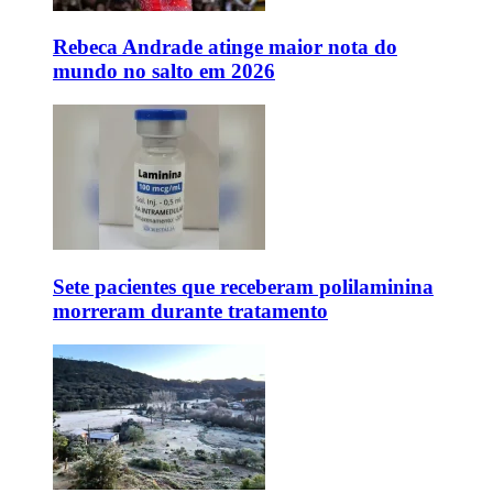
Rebeca Andrade atinge maior nota do
mundo no salto em 2026
Sete pacientes que receberam polilaminina
morreram durante tratamento