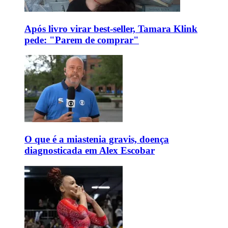
Após livro virar best-seller, Tamara Klink
pede: "Parem de comprar"
O que é a miastenia gravis, doença
diagnosticada em Alex Escobar