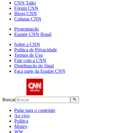
CNN Talks
Fórum CNN
Blogs CNN
Colunas CNN
Programação
Equipe CNN Brasil
Sobre a CNN
Política de Privacidade
Termos de Uso
Fale com a CNN
Distribuição do Sinal
Faça parte da Equipe CNN
Buscar
Pular para o conteúdo
Ao vivo
Política
Money
WW