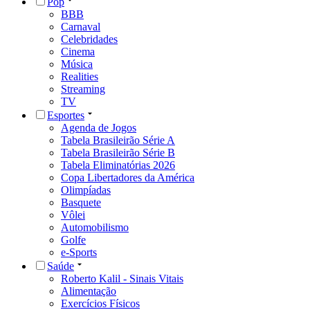
Pop
BBB
Carnaval
Celebridades
Cinema
Música
Realities
Streaming
TV
Esportes
Agenda de Jogos
Tabela Brasileirão Série A
Tabela Brasileirão Série B
Tabela Eliminatórias 2026
Copa Libertadores da América
Olimpíadas
Basquete
Vôlei
Automobilismo
Golfe
e-Sports
Saúde
Roberto Kalil - Sinais Vitais
Alimentação
Exercícios Físicos