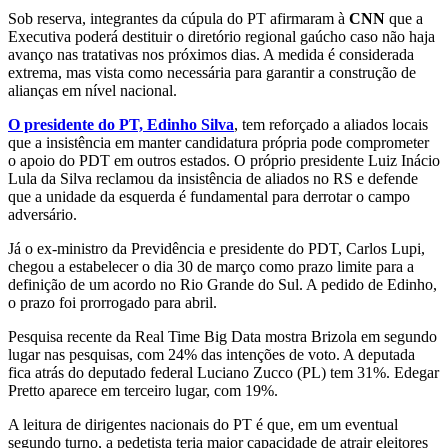
Sob reserva, integrantes da cúpula do PT afirmaram à
CNN
que a
Executiva poderá destituir o diretório regional gaúcho caso não haja
avanço nas tratativas nos próximos dias. A medida é considerada
extrema, mas vista como necessária para garantir a construção de
alianças em nível nacional.
O presidente do PT, Edinho Silva
, tem reforçado a aliados locais
que a insistência em manter candidatura própria pode comprometer
o apoio do PDT em outros estados. O próprio presidente Luiz Inácio
Lula da Silva reclamou da insistência de aliados no RS e defende
que a unidade da esquerda é fundamental para derrotar o campo
adversário.
Já o ex-ministro da Previdência e presidente do PDT, Carlos Lupi,
chegou a estabelecer o dia 30 de março como prazo limite para a
definição de um acordo no Rio Grande do Sul. A pedido de Edinho,
o prazo foi prorrogado para abril.
Pesquisa recente da Real Time Big Data mostra Brizola em segundo
lugar nas pesquisas, com 24% das intenções de voto. A deputada
fica atrás do deputado federal Luciano Zucco (PL) tem 31%. Edegar
Pretto aparece em terceiro lugar, com 19%.
A leitura de dirigentes nacionais do PT é que, em um eventual
segundo turno, a pedetista teria maior capacidade de atrair eleitores