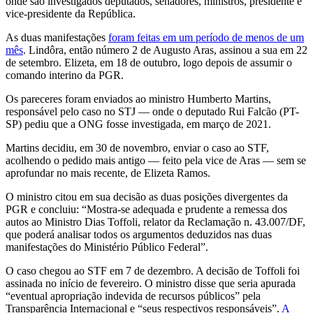
onde são investigados deputados, senadores, ministros, presidente e
vice-presidente da República.
As duas manifestações
foram feitas em um período de menos de um
mês
. Lindôra, então número 2 de Augusto Aras, assinou a sua em 22
de setembro. Elizeta, em 18 de outubro, logo depois de assumir o
comando interino da PGR.
Os pareceres foram enviados ao ministro Humberto Martins,
responsável pelo caso no STJ — onde o deputado Rui Falcão (PT-
SP) pediu que a ONG fosse investigada, em março de 2021.
Martins decidiu, em 30 de novembro, enviar o caso ao STF,
acolhendo o pedido mais antigo — feito pela vice de Aras — sem se
aprofundar no mais recente, de Elizeta Ramos.
O ministro citou em sua decisão as duas posições divergentes da
PGR e concluiu: “Mostra-se adequada e prudente a remessa dos
autos ao Ministro Dias Toffoli, relator da Reclamação n. 43.007/DF,
que poderá analisar todos os argumentos deduzidos nas duas
manifestações do Ministério Público Federal”.
O caso chegou ao STF em 7 de dezembro. A decisão de Toffoli foi
assinada no início de fevereiro. O ministro disse que seria apurada
“eventual apropriação indevida de recursos públicos” pela
Transparência Internacional e “seus respectivos responsáveis”.
A