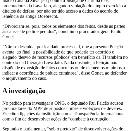
Inácio Lula da Silva (PT) contra a Justiça de Curitiba e os
procuradores da Lava Jato, alegando violação do amplo exercício a
direitos de defesa, por não ter tido acesso a dados do acordo de
leniência da antiga Odebrecht.
“Divorciam-se, pois, todos os elementos dos feitos, desde as partes
às causas de pedir e pedidos", concluiu o procurador-geral Paulo
Gonet.
“Não se descuida, por lealdade processual, que a presente Petição
aventa, ao final, a possibilidade de que poderia ter ocorrido o
alegado 'desvio de recursos públicos' em benefício da TI também no
contexto da Operação Lava Jato. Nada obstante, a Petição não
dispõe de exposição de fatos concretos ou de elementos mínimos a
indicar a ocorrência de prática criminosa", disse Gonet, ao defender
o arquivamento do caso.
A investigação
No pedido para investigar a ONG, o deputado Rui Falcão acusou
procuradores do MPF de supostos crimes e violações de deveres.
Ele citou ligações da instituição com a Transparência Internacional
com o fim de desenvolver ações de “combate à corrupção”.
Segundo o parlamentar, “sob o pretexto” de desenvolver ações de