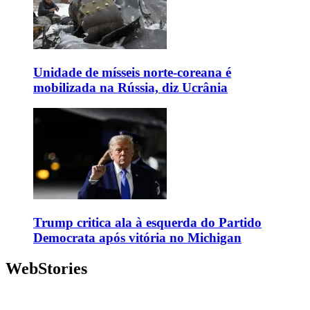
Unidade de mísseis norte-coreana é
mobilizada na Rússia, diz Ucrânia
Trump critica ala à esquerda do Partido
Democrata após vitória no Michigan
WebStories