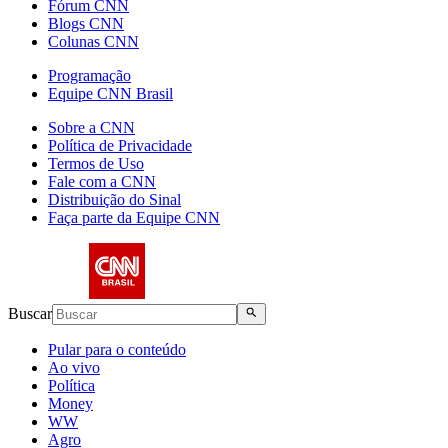
Fórum CNN
Blogs CNN
Colunas CNN
Programação
Equipe CNN Brasil
Sobre a CNN
Política de Privacidade
Termos de Uso
Fale com a CNN
Distribuição do Sinal
Faça parte da Equipe CNN
Buscar
Pular para o conteúdo
Ao vivo
Política
Money
WW
Agro