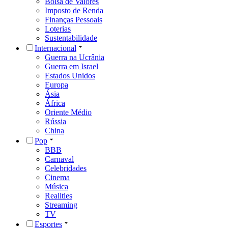
Bolsa de Valores
Imposto de Renda
Finanças Pessoais
Loterias
Sustentabilidade
Internacional
Guerra na Ucrânia
Guerra em Israel
Estados Unidos
Europa
Ásia
África
Oriente Médio
Rússia
China
Pop
BBB
Carnaval
Celebridades
Cinema
Música
Realities
Streaming
TV
Esportes