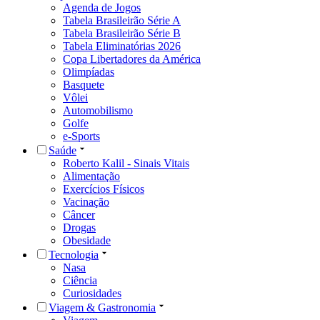
Agenda de Jogos
Tabela Brasileirão Série A
Tabela Brasileirão Série B
Tabela Eliminatórias 2026
Copa Libertadores da América
Olimpíadas
Basquete
Vôlei
Automobilismo
Golfe
e-Sports
Saúde
Roberto Kalil - Sinais Vitais
Alimentação
Exercícios Físicos
Vacinação
Câncer
Drogas
Obesidade
Tecnologia
Nasa
Ciência
Curiosidades
Viagem & Gastronomia