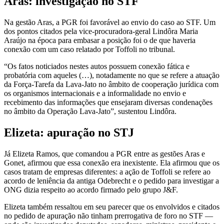
Aras: investigação no STF
Na gestão Aras, a PGR foi favorável ao envio do caso ao STF. Um
dos pontos citados pela vice-procuradora-geral Lindôra Maria
Araújo na época para embasar a posição foi o de que haveria
conexão com um caso relatado por Toffoli no tribunal.
“Os fatos noticiados nestes autos possuem conexão fática e
probatória com aqueles (…), notadamente no que se refere a atuação
da Força-Tarefa da Lava-Jato no âmbito de cooperação jurídica com
os organismos internacionais e a informalidade no envio e
recebimento das informações que ensejaram diversas condenações
no âmbito da Operação Lava-Jato”, sustentou Lindôra.
Elizeta: apuração no STJ
Já Elizeta Ramos, que comandou a PGR entre as gestões Aras e
Gonet, afirmou que essa conexão era inexistente. Ela afirmou que os
casos tratam de empresas diferentes: a ação de Toffoli se refere ao
acordo de leniência da antiga Odebrecht e o pedido para investigar a
ONG dizia respeito ao acordo firmado pelo grupo J&F.
Elizeta também ressaltou em seu parecer que os envolvidos e citados
no pedido de apuração não tinham prerrogativa de foro no STF —