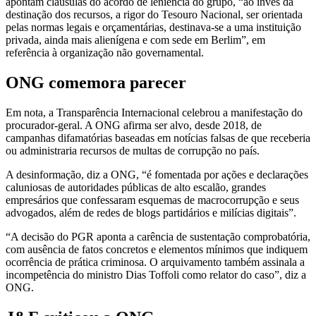
apontam cláusulas do acordo de leniência do grupo, “ao invés da
destinação dos recursos, a rigor do Tesouro Nacional, ser orientada
pelas normas legais e orçamentárias, destinava-se a uma instituição
privada, ainda mais alienígena e com sede em Berlim”, em
referência à organização não governamental.
ONG comemora parecer
Em nota, a Transparência Internacional celebrou a manifestação do
procurador-geral. A ONG afirma ser alvo, desde 2018, de
campanhas difamatórias baseadas em notícias falsas de que receberia
ou administraria recursos de multas de corrupção no país.
A desinformação, diz a ONG, “é fomentada por ações e declarações
caluniosas de autoridades públicas de alto escalão, grandes
empresários que confessaram esquemas de macrocorrupção e seus
advogados, além de redes de blogs partidários e milícias digitais”.
“A decisão do PGR aponta a carência de sustentação comprobatória,
com ausência de fatos concretos e elementos mínimos que indiquem
ocorrência de prática criminosa. O arquivamento também assinala a
incompetência do ministro Dias Toffoli como relator do caso”, diz a
ONG.