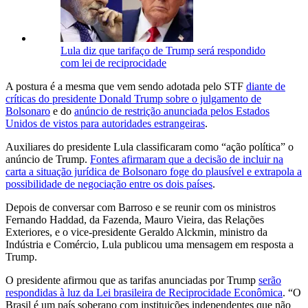
Lula diz que tarifaço de Trump será respondido
com lei de reciprocidade
A postura é a mesma que vem sendo adotada pelo STF
diante de
críticas do presidente Donald Trump sobre o julgamento de
Bolsonaro
e do
anúncio de restrição anunciada pelos Estados
Unidos de vistos para autoridades estrangeiras
.
Auxiliares do presidente Lula classificaram como “ação política” o
anúncio de Trump.
Fontes afirmaram que a decisão de incluir na
carta a situação jurídica de Bolsonaro foge do plausível e extrapola a
possibilidade de negociação entre os dois países
.
Depois de conversar com Barroso e se reunir com os ministros
Fernando Haddad, da Fazenda, Mauro Vieira, das Relações
Exteriores, e o vice-presidente Geraldo Alckmin, ministro da
Indústria e Comércio, Lula publicou uma mensagem em resposta a
Trump.
O presidente afirmou que as tarifas anunciadas por Trump
serão
respondidas à luz da Lei brasileira de Reciprocidade Econômica
. “O
Brasil é um país soberano com instituições independentes que não