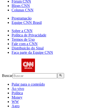
Fórum CNN
Blogs CNN
Colunas CNN
Programação
Equipe CNN Brasil
Sobre a CNN
Política de Privacidade
Termos de Uso
Fale com a CNN
Distribuição do Sinal
Faça parte da Equipe CNN
Buscar
Pular para o conteúdo
Ao vivo
Política
Money
WW
Agro