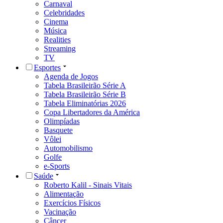
Carnaval
Celebridades
Cinema
Música
Realities
Streaming
TV
Esportes
Agenda de Jogos
Tabela Brasileirão Série A
Tabela Brasileirão Série B
Tabela Eliminatórias 2026
Copa Libertadores da América
Olimpíadas
Basquete
Vôlei
Automobilismo
Golfe
e-Sports
Saúde
Roberto Kalil - Sinais Vitais
Alimentação
Exercícios Físicos
Vacinação
Câncer