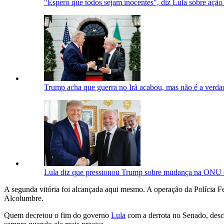
"Espero que todos sejam inocentes", diz Lula sobre ação
Trump acha que guerra no Irã acabou, mas não é a verdad
Lula diz que pressionou Trump sobre mudança na ONU 
A segunda vitória foi alcançada aqui mesmo. A operação da Polícia F
Alcolumbre.
Quem decretou o fim do governo
Lula
com a derrota no Senado, desco