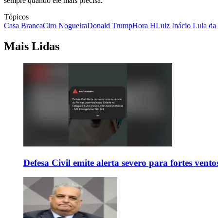
sempre quando ele mais precisa.
Tópicos
Casa Branca
Ciro Nogueira
Donald Trump
Hora H
Luiz Inácio Lula da 
Mais Lidas
Defesa Civil emite alerta severo para fortes vent