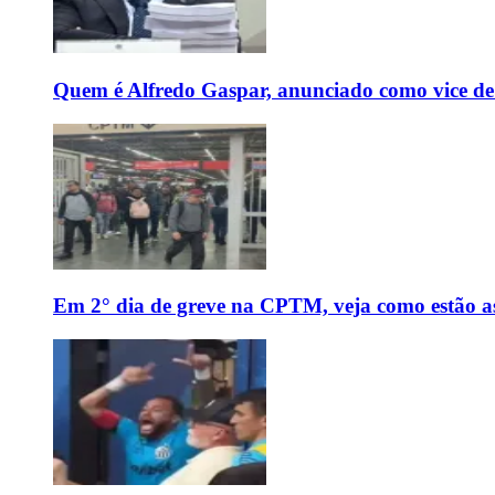
Quem é Alfredo Gaspar, anunciado como vice de
Em 2° dia de greve na CPTM, veja como estão as 