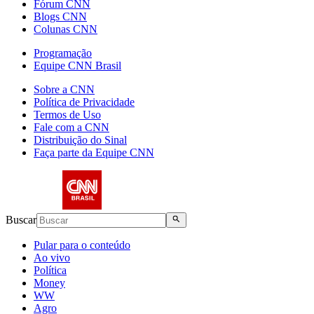
Fórum CNN
Blogs CNN
Colunas CNN
Programação
Equipe CNN Brasil
Sobre a CNN
Política de Privacidade
Termos de Uso
Fale com a CNN
Distribuição do Sinal
Faça parte da Equipe CNN
Buscar
Pular para o conteúdo
Ao vivo
Política
Money
WW
Agro