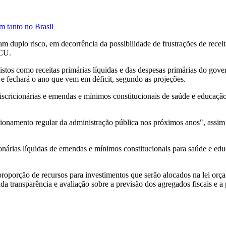
m tanto no Brasil
 duplo risco, em decorrência da possibilidade de frustrações de receit
TCU.
tos como receitas primárias líquidas e das despesas primárias do gove
e fechará o ano que vem em déficit, segundo as projeções.
iscricionárias e emendas e mínimos constitucionais de saúde e educaçã
funcionamento regular da administração pública nos próximos anos", assi
ionárias líquidas de emendas e mínimos constitucionais para saúde e ed
oporção de recursos para investimentos que serão alocados na lei orç
a transparência e avaliação sobre a previsão dos agregados fiscais e a