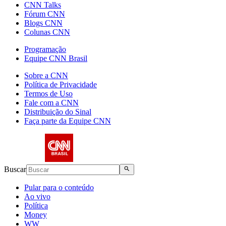
CNN Talks
Fórum CNN
Blogs CNN
Colunas CNN
Programação
Equipe CNN Brasil
Sobre a CNN
Política de Privacidade
Termos de Uso
Fale com a CNN
Distribuição do Sinal
Faça parte da Equipe CNN
Buscar
Pular para o conteúdo
Ao vivo
Política
Money
WW