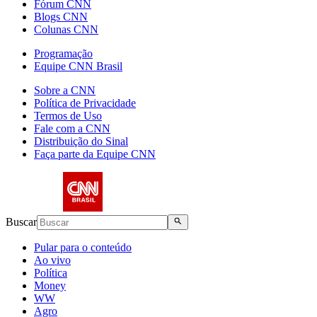
Fórum CNN
Blogs CNN
Colunas CNN
Programação
Equipe CNN Brasil
Sobre a CNN
Política de Privacidade
Termos de Uso
Fale com a CNN
Distribuição do Sinal
Faça parte da Equipe CNN
Buscar
Pular para o conteúdo
Ao vivo
Política
Money
WW
Agro