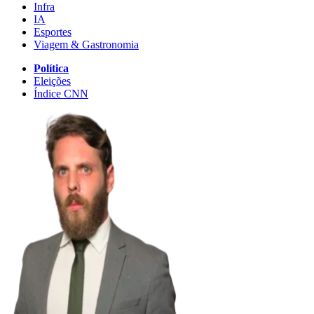
Infra
IA
Esportes
Viagem & Gastronomia
Política
Eleições
Índice CNN