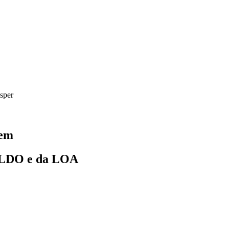
sper
vem
da LDO e da LOA