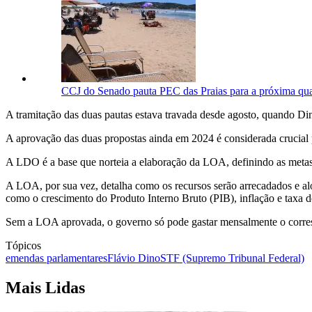
CCJ do Senado pauta PEC das Praias para a próxima quar
A tramitação das duas pautas estava travada desde agosto, quando 
A aprovação das duas propostas ainda em 2024 é considerada crucial pe
A LDO é a base que norteia a elaboração da LOA, definindo as metas e 
A LOA, por sua vez, detalha como os recursos serão arrecadados e al
como o crescimento do Produto Interno Bruto (PIB), inflação e taxa d
Sem a LOA aprovada, o governo só pode gastar mensalmente o correspo
Tópicos
emendas parlamentares
Flávio Dino
STF (Supremo Tribunal Federal)
Mais Lidas