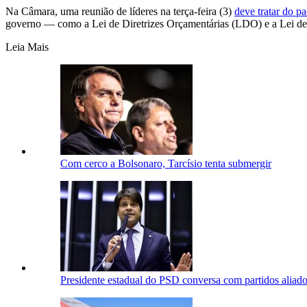
Na Câmara, uma reunião de líderes na terça-feira (3)
deve tratar do p
governo — como a Lei de Diretrizes Orçamentárias (LDO) e a Lei 
Leia Mais
Com cerco a Bolsonaro, Tarcísio tenta submergir
Presidente estadual do PSD conversa com partidos aliad