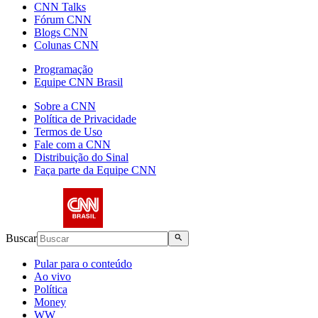
CNN Talks
Fórum CNN
Blogs CNN
Colunas CNN
Programação
Equipe CNN Brasil
Sobre a CNN
Política de Privacidade
Termos de Uso
Fale com a CNN
Distribuição do Sinal
Faça parte da Equipe CNN
Buscar
Pular para o conteúdo
Ao vivo
Política
Money
WW