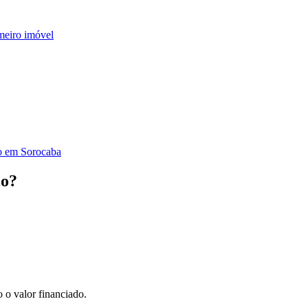
meiro imóvel
do em Sorocaba
io?
 o valor financiado.