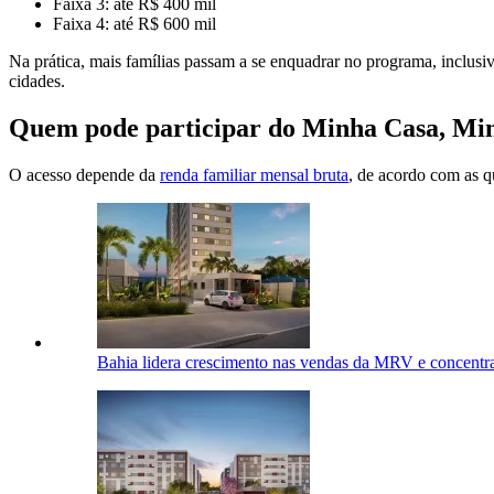
Faixa 3: até R$ 400 mil
Faixa 4: até R$ 600 mil
Na prática, mais famílias passam a se enquadrar no programa, inclus
cidades.
Quem pode participar do Minha Casa, Mi
O acesso depende da
renda familiar mensal bruta
, de acordo com as 
Bahia lidera crescimento nas vendas da MRV e concent