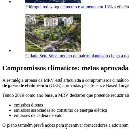
Hidrogel reduz aquecimento e aumenta em 13% a eficiênc
Cidade Sete Sóis: modelo de bairro planejado chega a no
Compromissos climáticos: metas aprovada
A estratégia urbana da MRV está articulada a compromissos climático
de gases de efeito estufa
(GEE) aprovadas pela Science Based Targets
Tendo 2019 como ano-base, a MRV declarou que pretende reduzir at
emissões diretas
emissões associadas ao consumo de energia elétrica
emissões da cadeia de valor
O plano também prevê ações para incentivar fornecedores a adotarem