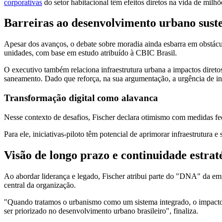
corporativas
do setor habitacional têm efeitos diretos na vida de milh
Barreiras ao desenvolvimento urbano sust
Apesar dos avanços, o debate sobre moradia ainda esbarra em obstáculo
unidades, com base em estudo atribuído à CBIC Brasil.
O executivo também relaciona infraestrutura urbana a impactos diret
saneamento. Dado que reforça, na sua argumentação, a urgência de inv
Transformação digital como alavanca
Nesse contexto de desafios, Fischer declara otimismo com medidas fe
Para ele, iniciativas-piloto têm potencial de aprimorar infraestrutu
Visão de longo prazo e continuidade estrat
Ao abordar liderança e legado, Fischer atribui parte do "DNA" da em
central da organização.
"Quando tratamos o urbanismo como um sistema integrado, o impacto tra
ser priorizado no desenvolvimento urbano brasileiro", finaliza.