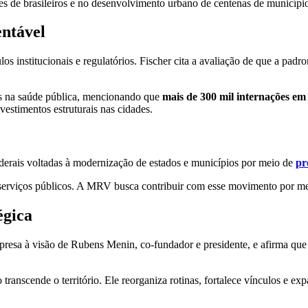
ões de brasileiros e no desenvolvimento urbano de centenas de municípi
entável
s institucionais e regulatórios. Fischer cita a avaliação de que a padr
os na saúde pública, mencionando que
mais de 300 mil internações em
estimentos estruturais nas cidades.
derais voltadas à modernização de estados e municípios por meio de
pr
ra e serviços públicos. A MRV busca contribuir com esse movimento por 
égica
presa à visão de Rubens Menin, co-fundador e presidente, e afirma que
nscende o território. Ele reorganiza rotinas, fortalece vínculos e exp