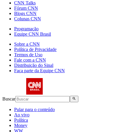
CNN Talks
Fórum CNN
Blogs CNN
Colunas CNN
Programação
Equipe CNN Brasil
Sobre a CNN
Política de Privacidade
Termos de Uso
Fale com a CNN
Distribuição do Sinal
Faça parte da Equipe CNN
Buscar
Pular para o conteúdo
Ao vivo
Política
Money
WW