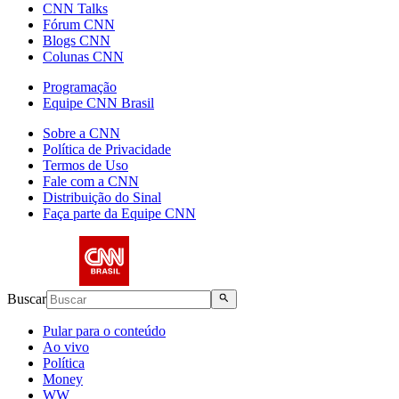
CNN Talks
Fórum CNN
Blogs CNN
Colunas CNN
Programação
Equipe CNN Brasil
Sobre a CNN
Política de Privacidade
Termos de Uso
Fale com a CNN
Distribuição do Sinal
Faça parte da Equipe CNN
Buscar
Pular para o conteúdo
Ao vivo
Política
Money
WW