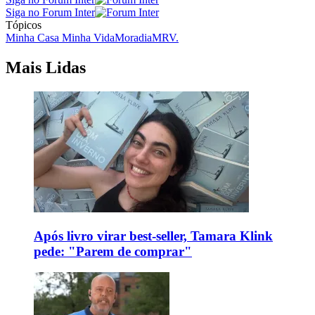
Siga no Forum Inter
Tópicos
Minha Casa Minha Vida
Moradia
MRV.
Mais Lidas
Após livro virar best-seller, Tamara Klink
pede: "Parem de comprar"