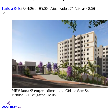
Larissa Reis
27/04/26 às 05:00
|
Atualizado
27/04/26 às 08:56
MRV lança 9º empreendimento no Cidade Sete Sóis
Pirituba
•
Divulgação / MRV