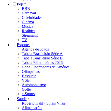
Pop
BBB
Carnaval
Celebridades
Cinema
Música
Realities
Streaming
TV
Esportes
Agenda de Jogos
Tabela Brasileirão Série A
Tabela Brasileirão Série B
Tabela Eliminatórias 2026
Copa Libertadores da América
Olimpíadas
Basquete
Vôlei
Automobilismo
Golfe
e-Sports
Saúde
Roberto Kalil - Sinais Vitais
Alimentação