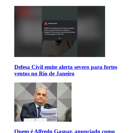
Defesa Civil emite alerta severo para fortes
ventos no Rio de Janeiro
Quem é Alfredo Gaspar, anunciado como