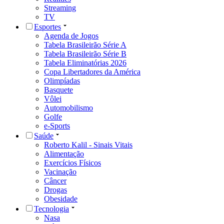
Streaming
TV
Esportes
Agenda de Jogos
Tabela Brasileirão Série A
Tabela Brasileirão Série B
Tabela Eliminatórias 2026
Copa Libertadores da América
Olimpíadas
Basquete
Vôlei
Automobilismo
Golfe
e-Sports
Saúde
Roberto Kalil - Sinais Vitais
Alimentação
Exercícios Físicos
Vacinação
Câncer
Drogas
Obesidade
Tecnologia
Nasa