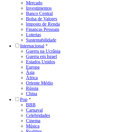
Mercado
Investimentos
Banco Central
Bolsa de Valores
Imposto de Renda
Finanças Pessoais
Loterias
Sustentabilidade
Internacional
Guerra na Ucrânia
Guerra em Israel
Estados Unidos
Europa
Ásia
África
Oriente Médio
Rússia
China
Pop
BBB
Carnaval
Celebridades
Cinema
Música
Realities