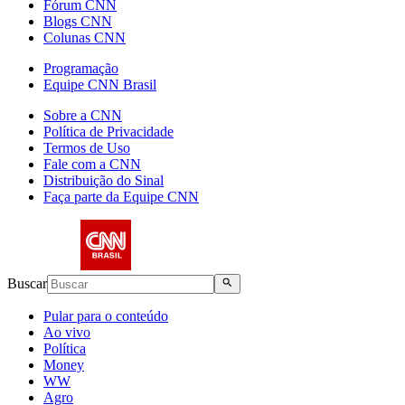
Fórum CNN
Blogs CNN
Colunas CNN
Programação
Equipe CNN Brasil
Sobre a CNN
Política de Privacidade
Termos de Uso
Fale com a CNN
Distribuição do Sinal
Faça parte da Equipe CNN
Buscar
Pular para o conteúdo
Ao vivo
Política
Money
WW
Agro