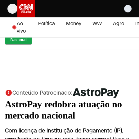
Pular para o conteúdo
Ao
Política
Money
WW
Agro
I
vivo
Nacional
Conteúdo Patrocinado:
AstroPay redobra atuação no
mercado nacional
Com licença de Instituição de Pagamento (IP),