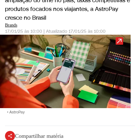
ampliação do time no país, taxas competitivas e
produtos focados nos viajantes, a AstroPay
cresce no Brasil
Brands
17/01/25 às 10:00
|
Atualizado
17/01/25 às 10:00
•
AstroPay
Compartilhar matéria