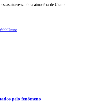
ntescas atravessando a atmosfera de Urano.
 Webb
Urano
etados pelo fenômeno