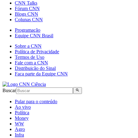
CNN Talks
Fórum CNN
Blogs CNN
Colunas CNN
Programação
Equipe CNN Brasil
Sobre a CNN
Política de Privacidade
Termos de Uso
Fale com a CNN
Distribuição do Sinal
Faça parte da Equipe CNN
Buscar
Pular para o conteúdo
Ao vivo
Política
Money
WW
Agro
Infra