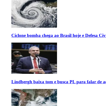
Ciclone bomba chega ao Brasil hoje e Defesa Civi
Lindbergh baixa tom e busca PL para falar de ac