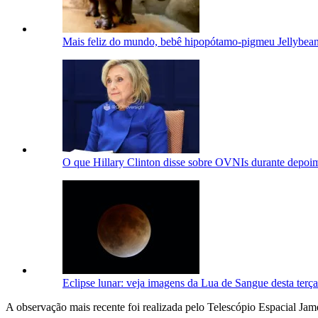
Mais feliz do mundo, bebê hipopótamo-pigmeu Jellybean
O que Hillary Clinton disse sobre OVNIs durante depoim
Eclipse lunar: veja imagens da Lua de Sangue desta terça
A observação mais recente foi realizada pelo Telescópio Espacial Ja