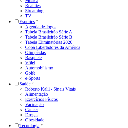
Música
Realities
Streaming
TV
Esportes
Agenda de Jogos
Tabela Brasileirão Série A
Tabela Brasileirão Série B
Tabela Eliminatórias 2026
Copa Libertadores da América
Olimpíadas
Basquete
Vôlei
Automobilismo
Golfe
e-Sports
Saúde
Roberto Kalil - Sinais Vitais
Alimentação
Exercícios Físicos
Vacinação
Câncer
Drogas
Obesidade
Tecnologia