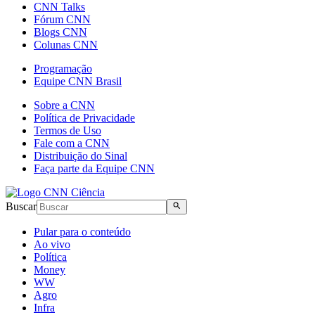
CNN Talks
Fórum CNN
Blogs CNN
Colunas CNN
Programação
Equipe CNN Brasil
Sobre a CNN
Política de Privacidade
Termos de Uso
Fale com a CNN
Distribuição do Sinal
Faça parte da Equipe CNN
Buscar
Pular para o conteúdo
Ao vivo
Política
Money
WW
Agro
Infra