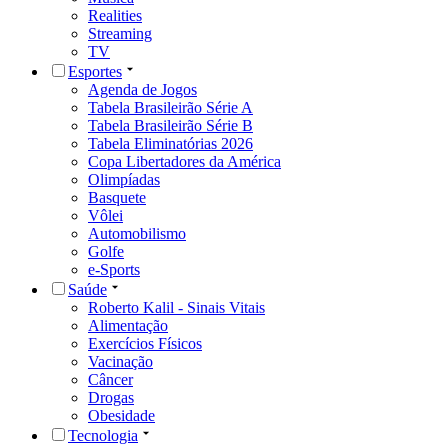
Realities
Streaming
TV
Esportes
Agenda de Jogos
Tabela Brasileirão Série A
Tabela Brasileirão Série B
Tabela Eliminatórias 2026
Copa Libertadores da América
Olimpíadas
Basquete
Vôlei
Automobilismo
Golfe
e-Sports
Saúde
Roberto Kalil - Sinais Vitais
Alimentação
Exercícios Físicos
Vacinação
Câncer
Drogas
Obesidade
Tecnologia