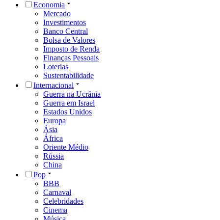
Economia
Mercado
Investimentos
Banco Central
Bolsa de Valores
Imposto de Renda
Finanças Pessoais
Loterias
Sustentabilidade
Internacional
Guerra na Ucrânia
Guerra em Israel
Estados Unidos
Europa
Ásia
África
Oriente Médio
Rússia
China
Pop
BBB
Carnaval
Celebridades
Cinema
Música