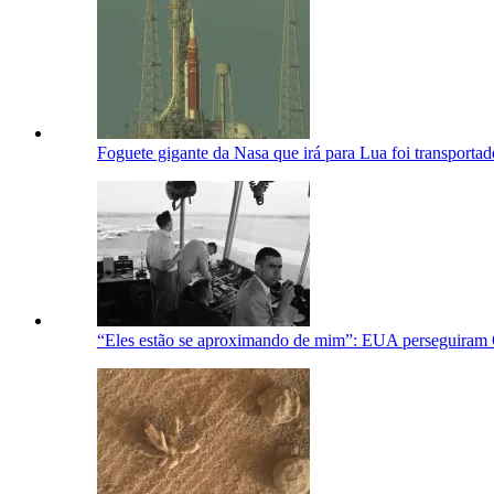
Foguete gigante da Nasa que irá para Lua foi transporta
“Eles estão se aproximando de mim”: EUA perseguiram