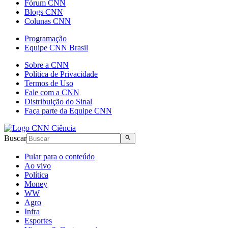
Fórum CNN
Blogs CNN
Colunas CNN
Programação
Equipe CNN Brasil
Sobre a CNN
Política de Privacidade
Termos de Uso
Fale com a CNN
Distribuição do Sinal
Faça parte da Equipe CNN
Buscar
Pular para o conteúdo
Ao vivo
Política
Money
WW
Agro
Infra
Esportes