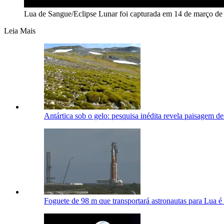
Lua de Sangue/Eclipse Lunar foi capturada em 14 de março d
Leia Mais
Antártica sob o gelo: pesquisa inédita revela paisagem d
Foguete de 98 m que transportará astronautas para Lua é