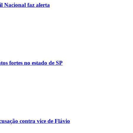
l Nacional faz alerta
tos fortes no estado de SP
usação contra vice de Flávio