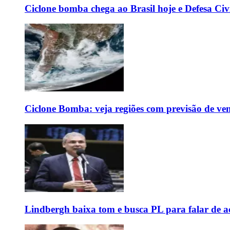
Ciclone bomba chega ao Brasil hoje e Defesa Civi
Ciclone Bomba: veja regiões com previsão de ven
Lindbergh baixa tom e busca PL para falar de ac