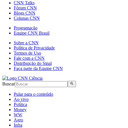
CNN Talks
Fórum CNN
Blogs CNN
Colunas CNN
Programação
Equipe CNN Brasil
Sobre a CNN
Política de Privacidade
Termos de Uso
Fale com a CNN
Distribuição do Sinal
Faça parte da Equipe CNN
Buscar
Pular para o conteúdo
Ao vivo
Política
Money
WW
Agro
Infra