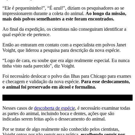
“Ele é pequenininho!”, “É azul!”, diziam os pesquisadores ao se
impressionarem durante a coleta do animal.
Ao longo da missão,
mais dois polvos semelhantes a este foram encontrados.
Ao final da expedição, os cientistas não conseguiram identificar a
qual espécie ele pertence.
Então ao entraram em contato com a especialista em polvos Janet
Voight, que liderou a pesquisa para descrição da nova espécie.
“Logo de cara, eu soube que era algo realmente especial. Eu nunca
tinha visto nada parecido", diz Voight.
Foi necessário deslocar o polvo das Ilhas para Chicago para exames
e checagem e validação da nova espécie.
Para esse deslocamento,
o animal foi preservado em álcool e formalina.
Nesses casos de
descoberta de espécie
, é necessário examinar todas
as partes do animal, incluindo boca e dentes, ações que são
indicadas serem feitas após o dessecamento do animal.
Por se tratar de algo realmente não conhecido pelos cientistas,
Voight optou por não seguir essa prática,
escolhendo seguir por