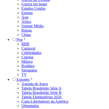
Guerra em Israel
Estados Unidos
Europa
Ásia
África
Oriente Médio
Rússia
China
Pop
BBB
Carnaval
Celebridades
Cinema
Música
Realities
Streaming
TV
Esportes
Agenda de Jogos
Tabela Brasileirão Série A
Tabela Brasileirão Série B
Tabela Eliminatórias 2026
Copa Libertadores da América
Olimpíadas