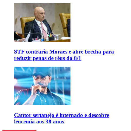
STF contraria Moraes e abre brecha para
reduzir penas de réus do 8/1
Cantor sertanejo é internado e descobre
leucemia aos 38 anos