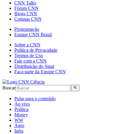
CNN Talks
Fórum CNN
Blogs CNN
Colunas CNN
Programação
Equipe CNN Brasil
Sobre a CNN
Política de Privacidade
Termos de Uso
Fale com a CNN
Distribuição do Sinal
Faça parte da Equipe CNN
Buscar
Pular para o conteúdo
Ao vivo
Política
Money
WW
Agro
Infra