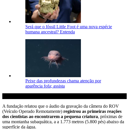
Será que o fóssil Little Foot é uma nova espécie
humana ancestral? Entenda
Peixe das profundezas chama atenção por
aparência fofa; assista
A fundação relatou que o áudio da gravação da câmera do ROV
(Veículo Operado Remotamente)
registrou as primeiras reações
dos cientistas ao encontrarem a pequena criatura
, próximas de
uma montanha subaquática, a a 1.773 metros (5.800 pés) abaixo da
superfície da água.