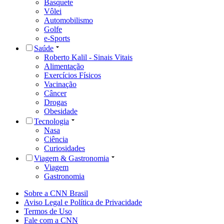
Basquete
Vôlei
Automobilismo
Golfe
e-Sports
Saúde
Roberto Kalil - Sinais Vitais
Alimentação
Exercícios Físicos
Vacinação
Câncer
Drogas
Obesidade
Tecnologia
Nasa
Ciência
Curiosidades
Viagem & Gastronomia
Viagem
Gastronomia
Sobre a CNN Brasil
Aviso Legal e Política de Privacidade
Termos de Uso
Fale com a CNN