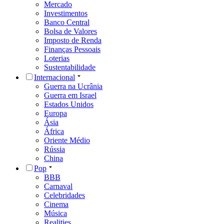
Mercado
Investimentos
Banco Central
Bolsa de Valores
Imposto de Renda
Finanças Pessoais
Loterias
Sustentabilidade
Internacional
Guerra na Ucrânia
Guerra em Israel
Estados Unidos
Europa
Ásia
África
Oriente Médio
Rússia
China
Pop
BBB
Carnaval
Celebridades
Cinema
Música
Realities