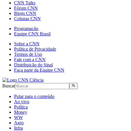
CNN Talks
Fórum CNN
Blogs CNN
Colunas CNN
Programação
Equipe CNN Brasil
Sobre a CNN
Política de Privacidade
Termos de Uso
Fale com a CNN
Distribuição do Sinal
Faça parte da Equipe CNN
Buscar
Pular para o conteúdo
Ao vivo
Política
Money
WW
Agro
Infra