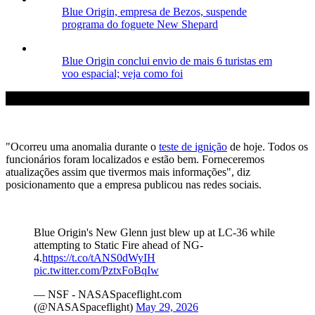
Blue Origin, empresa de Bezos, suspende
programa do foguete New Shepard
Blue Origin conclui envio de mais 6 turistas em
voo espacial; veja como foi
"Ocorreu uma anomalia durante o
teste de ignição
de hoje. Todos os
funcionários foram localizados e estão bem. Forneceremos
atualizações assim que tivermos mais informações", diz
posicionamento que a empresa publicou nas redes sociais.
Blue Origin's New Glenn just blew up at LC-36 while
attempting to Static Fire ahead of NG-
4.
https://t.co/tANS0dWyIH
pic.twitter.com/PztxFoBqIw
— NSF - NASASpaceflight.com
(@NASASpaceflight)
May 29, 2026