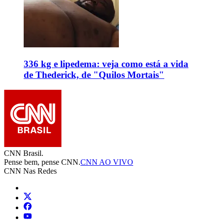
336 kg e lipedema: veja como está a vida
de Thederick, de "Quilos Mortais"
CNN Brasil.
Pense bem, pense CNN.
CNN AO VIVO
CNN Nas Redes