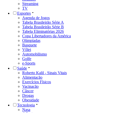
Streaming
TV
Esportes
Agenda de Jogos
Tabela Brasileirão Série A
Tabela Brasileirão Série B
Tabela Eliminatórias 2026
Copa Libertadores da América
Olimpíadas
Basquete
Vôlei
Automobilismo
Golfe
e-Sports
Saúde
Roberto Kalil - Sinais Vitais
Alimentação
Exercícios Físicos
Vacinação
Câncer
Drogas
Obesidade
Tecnologia
Nasa