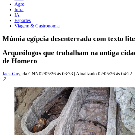
Agro
Infra
IA
Esportes
Viagem & Gastronomia
Múmia egípcia desenterrada com texto lit
Arqueólogos que trabalham na antiga cid
de Homero
Jack Guy
, da CNN
02/05/26 às 03:33
|
Atualizado
02/05/26 às 04:22