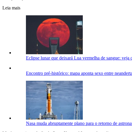
Leia mais
Eclipse lunar que deixará Lua vermelha de sangue: veja o
Encontro pré-histórico: mapa aponta sexo entre neander
Nasa muda abruptamente plano para o retorno de astrona