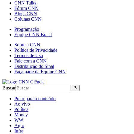
CNN Talks
Fórum CNN
Blogs CNN
Colunas CNN
Programação
Equipe CNN Brasil
Sobre a CNN
Política de Privacidade
Termos de Uso
Fale com a CNN
Distribuição do Sinal
Faça parte da Equipe CNN
Buscar
Pular para o conteúdo
Ao vivo
Política
Money
WW
Agro
Infra