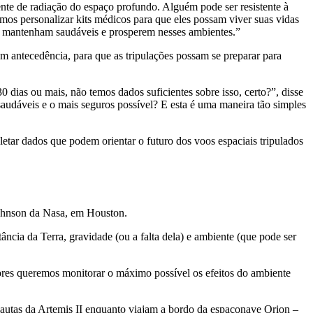
nte de radiação do espaço profundo. Alguém pode ser resistente à
mos personalizar kits médicos para que eles possam viver suas vidas
e mantenham saudáveis ​​e prosperem nesses ambientes.”
om antecedência, para que as tripulações possam se preparar para
dias ou mais, não temos dados suficientes sobre isso, certo?”, disse
saudáveis ​​e o mais seguros possível? E esta é uma maneira tão simples
ar dados que podem orientar o futuro dos voos espaciais tripulados
Johnson da Nasa, em Houston.
cia da Terra, gravidade (ou a falta dela) e ambiente (que pode ser
ores queremos monitorar o máximo possível os efeitos do ambiente
nautas da Artemis II enquanto viajam a bordo da espaçonave Orion –