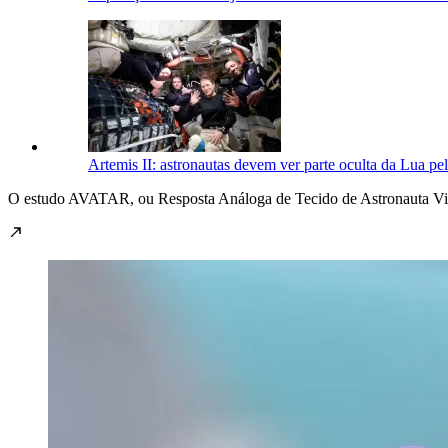
Artemis II: astronautas devem ver parte oculta da Lua pel
O estudo AVATAR, ou Resposta Análoga de Tecido de Astronauta Virtu