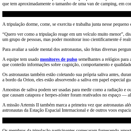
que tem aproximadamente o tamanho de uma van de camping, em compa
A tripulação dorme, come, se exercita e trabalha junta nesse pequeno 
“Quero ver como a tripulação reage em um veículo muito menor”, ​​dis
um grupo de pessoas, mas poder monitorar isso cientificamente é real
Para avaliar a saúde mental dos astronautas, são feitas diversas pergu
A equipe tem usado
monitores de pulso
semelhantes a relógios para
que conterão
informações sobre cognição, comportamento e qualidade 
Os astronautas também estão coletando sua própria saliva antes, dur
a bordo da Orion, eles estão absorvendo a saliva em papel especial 
Amostras de saliva podem ser usadas para medir como a radiação e out
que causam catapora e herpes-zóster foram reativados no espaço — alg
A missão Artemis II também marca a primeira vez que astronautas alé
astronautas da Estação Espacial Internacional e de outros voos espaci
Os membros da tripulação participantes começaram fornecendo amostras