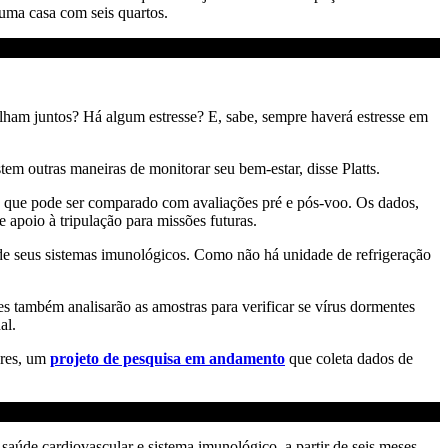
ma casa com seis quartos.
alham juntos? Há algum estresse? E, sabe, sempre haverá estresse em
stem outras maneiras de monitorar seu bem-estar, disse Platts.
o que pode ser comparado com avaliações pré e pós-voo. Os dados,
apoio à tripulação para missões futuras.
 de seus sistemas imunológicos. Como não há unidade de refrigeração
s também analisarão as amostras para verificar se vírus dormentes
al.
ures, um
projeto de pesquisa em andamento
que coleta dados de
saúde cardiovascular e sistema imunológico, a partir de seis meses