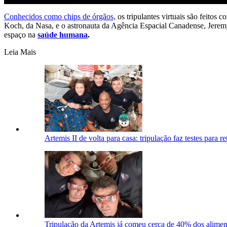
Conhecidos como chips de órgãos,
os tripulantes virtuais são feitos
Koch, da Nasa, e o astronauta da Agência Espacial Canadense, Jerem
espaço na
saúde humana
.
Leia Mais
Artemis II de volta para casa: tripulação faz testes para r
Tripulação da Artemis já comeu cerca de 40% dos alimen