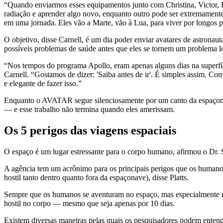
“Quando enviarmos esses equipamentos junto com Christina, Victor, R
radiação e aprender algo novo, enquanto outro pode ser extremamente 
em uma jornada. Eles vão a Marte, vão à Lua, para viver por longos 
O objetivo, disse Carnell, é um dia poder enviar avatares de astrona
possíveis problemas de saúde antes que eles se tornem um problema l
“Nos tempos do programa Apollo, eram apenas alguns dias na superfíci
Carnell. “Gostamos de dizer: 'Saiba antes de ir'. É simples assim. Com
e elegante de fazer isso.”
Enquanto o AVATAR segue silenciosamente por um canto da espaçonave
— e esse trabalho não termina quando eles amerissam.
Os 5 perigos das viagens espaciais
O espaço é um lugar estressante para o corpo humano, afirmou o Dr. 
A agência tem um acrônimo para os principais perigos que os humanos 
hostil tanto dentro quanto fora da espaçonave), disse Platts.
Sempre que os humanos se aventuram no espaço, mas especialmente na
hostil no corpo — mesmo que seja apenas por 10 dias.
Existem diversas maneiras pelas quais os pesquisadores podem entend