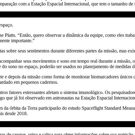
ração com a Estação Espacial Internacional, que tem o tamanho de u
espaço.
se Platts. “Então, quero observar a dinâmica da equipe, como eles trab
mente importante.”
ntas sobre seus sentimentos durante diferentes partes da missão, mas exi
 acompanhar seus movimentos e sono em tempo real durante a missão, 
do sono no espaço, poderão ser usados ​​no planejamento de medidas de 
ante e depois da missão como forma de monitorar biomarcadores únicos
guardado em pequenos cadernos.
ros fatores estressantes afetam o sistema imunológico. Os pesquisadore
o que já foi observado em astronautas na Estação Espacial Internacion
m da órbita da Terra participarão do estudo Spaceflight Standard Meas
ais desde 2018.
 de sangue, urina e saliva para obter informações sobre sua nutrição, 