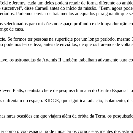
eid e Jeremy, cada um deles poderá reagir de forma diferente ao ambie
suscetível”, disse Carnell antes do início da missão. “Bem, agora pode
períodos. Podemos enviar os tratamentos adequados para garantir que s
utas selecionados para missões no espaço profundo e de longa duração c
onge de casa.
e. Se formos ter pessoas na superfície por um longo período, mesmo 30 
o podemos ter certeza, antes de enviá-los, de que os traremos de volta 
, os astronautas da Artemis II também trabalham ativamente para colet
Steven Platts, cientista-chefe de pesquisa humana do Centro Espacial 
enfrentam no espaço: RIDGE, que significa radiação, isolamento, distân
s raras ocasiões em que viajam além da órbita da Terra, os pesquisad
er como o voo espacial pode impactar os corpos e as mentes dos astro