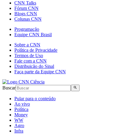
CNN Talks
Fórum CNN
Blogs CNN
Colunas CNN
Programação
Equipe CNN Brasil
Sobre a CNN
Política de Privacidade
Termos de Uso
Fale com a CNN
Distribuição do Sinal
Faça parte da Equipe CNN
Buscar
Pular para o conteúdo
Ao vivo
Política
Money
WW
Agro
Infra