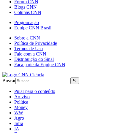
Fórum CNN
Blogs CNN
Colunas CNN
Programação
Equipe CNN Brasil
Sobre a CNN
Política de Privacidade
Termos de Uso
Fale com a CNN
Distribuição do Sinal
Faça parte da Equipe CNN
Buscar
Pular para o conteúdo
Ao vivo
Política
Money
WW
Agro
Infra
IA