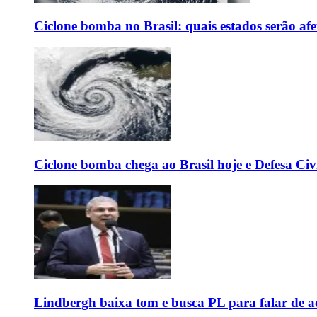
Ciclone bomba no Brasil: quais estados serão af
Ciclone bomba chega ao Brasil hoje e Defesa Civi
Lindbergh baixa tom e busca PL para falar de ac