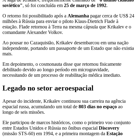
soviético"
, só foi concluída em
25 de março de 1992
.
O retorno foi possibilitado após a
Alemanha
pagar cerca de US$ 24
milhões à Rússia para enviar o piloto Klaus-Dietrich Flade à
estação. Flade retornou à Terra na mesma cápsula que Krikalev e o
comandante Alexander Volkov.
Ao pousar no Cazaquistão, Krikalev desembarcou em uma nação
independente, portando um passaporte de um Estado que não existia
mais.
Em depoimento, o cosmonauta disse que retornou fisicamente
debilitado devido ao longo período em microgravidade,
necessitando de um processo de reabilitação médica imediato.
Legado no setor aeroespacial
Apesar do incidente, Krikalev continuou sua carreira na agência
espacial russa, acumulando um total de
803 dias no espaço
ao
longo de seis missões.
Ele participou de marcos históricos, como o primeiro voo conjunto
entre Estados Unidos e Rússia no ônibus espacial
Discovery
(missão STS-60) em 1994, e a primeira montagem da
Estação