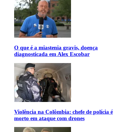
O que é a miastenia gravis, doença
diagnosticada em Alex Escobar
Violência na Colômbia: chefe de polícia é
morto em ataque com drones