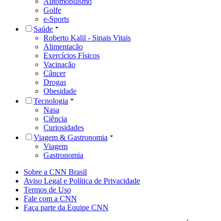
Automobilismo
Golfe
e-Sports
Saúde
Roberto Kalil - Sinais Vitais
Alimentação
Exercícios Físicos
Vacinação
Câncer
Drogas
Obesidade
Tecnologia
Nasa
Ciência
Curiosidades
Viagem & Gastronomia
Viagem
Gastronomia
Sobre a CNN Brasil
Aviso Legal e Política de Privacidade
Termos de Uso
Fale com a CNN
Faça parte da Equipe CNN