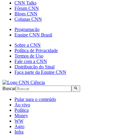
CNN Talks
Fórum CNN
Blogs CNN
Colunas CNN
Programação
Equipe CNN Brasil
Sobre a CNN
Política de Privacidade
Termos de Uso
Fale com a CNN
Distribuição do Sinal
Faça parte da Equipe CNN
Buscar
Pular para o conteúdo
Ao vivo
Política
Money
WW
Agro
Infra