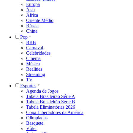
Europa
Ásia
África
Oriente Médio
Rússia
China
Pop
BBB
Carnaval
Celebridades
Cinema
Música
Realities
Streaming
TV
Esportes
Agenda de Jogos
Tabela Brasileirão Série A
Tabela Brasileirão Série B
Tabela Eliminatórias 2026
Copa Libertadores da América
Olimpíadas
Basquete
Vôlei