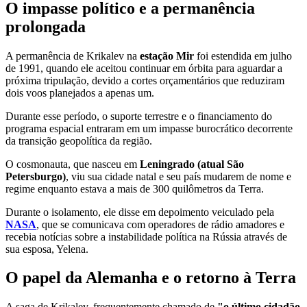
O impasse político e a permanência
prolongada
A permanência de Krikalev na
estação Mir
foi estendida em julho
de 1991, quando ele aceitou continuar em órbita para aguardar a
próxima tripulação, devido a cortes orçamentários que reduziram
dois voos planejados a apenas um.
Durante esse período, o suporte terrestre e o financiamento do
programa espacial entraram em um impasse burocrático decorrente
da transição geopolítica da região.
O cosmonauta, que nasceu em
Leningrado (atual São
Petersburgo)
, viu sua cidade natal e seu país mudarem de nome e
regime enquanto estava a mais de 300 quilômetros da Terra.
Durante o isolamento, ele disse em depoimento veiculado pela
NASA
, que se comunicava com operadores de rádio amadores e
recebia notícias sobre a instabilidade política na Rússia através de
sua esposa, Yelena.
O papel da Alemanha e o retorno à Terra
A saga de Krikalev, frequentemente chamado de
"o último cidadão