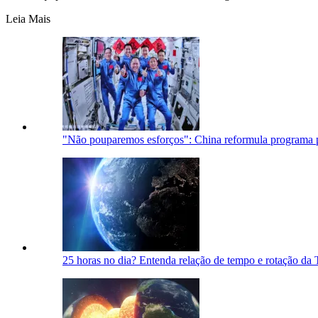
Leia Mais
"Não pouparemos esforços": China reformula programa p
25 horas no dia? Entenda relação de tempo e rotação da 