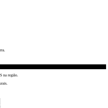
rra.
S na região.
rais.