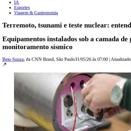
IA
Esportes
Viagem & Gastronomia
Terremoto, tsunami e teste nuclear: enten
Equipamentos instalados sob a camada de ge
monitoramento sísmico
Beto Souza
, da CNN Brasil
, São Paulo
31/05/26 às 07:00
|
Atualizad