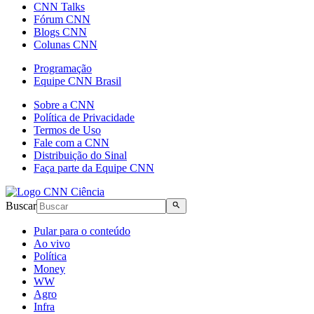
CNN Talks
Fórum CNN
Blogs CNN
Colunas CNN
Programação
Equipe CNN Brasil
Sobre a CNN
Política de Privacidade
Termos de Uso
Fale com a CNN
Distribuição do Sinal
Faça parte da Equipe CNN
Buscar
Pular para o conteúdo
Ao vivo
Política
Money
WW
Agro
Infra