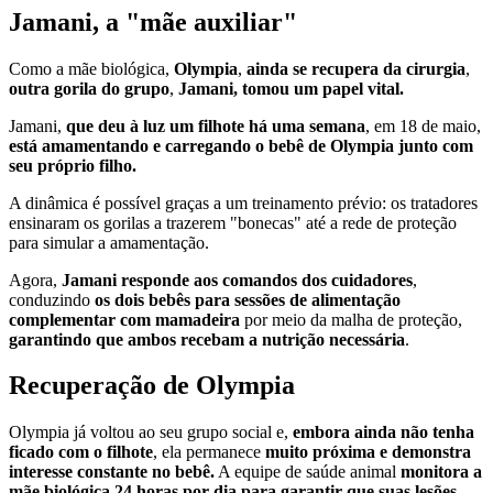
Jamani, a "mãe auxiliar"
Como a mãe biológica,
Olympia
,
ainda se recupera da cirurgia
,
outra gorila do grupo
,
Jamani, tomou um papel vital.
Jamani,
que deu à luz um filhote há uma semana
, em 18 de maio,
está amamentando e carregando o bebê de Olympia junto com
seu próprio filho.
A dinâmica é possível graças a um treinamento prévio: os tratadores
ensinaram os gorilas a trazerem "bonecas" até a rede de proteção
para simular a amamentação.
Agora,
Jamani responde aos comandos dos cuidadores
,
conduzindo
os dois bebês para sessões de alimentação
complementar com mamadeira
por meio da malha de proteção,
garantindo que ambos recebam a nutrição necessária
.
Recuperação de Olympia
Olympia já voltou ao seu grupo social e,
embora ainda não tenha
ficado com o filhote
, ela permanece
muito próxima e demonstra
interesse constante no bebê.
A equipe de saúde animal
monitora a
mãe biológica 24 horas por dia para garantir que suas lesões