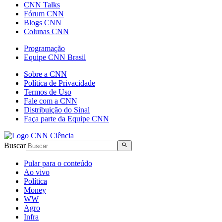
CNN Talks
Fórum CNN
Blogs CNN
Colunas CNN
Programação
Equipe CNN Brasil
Sobre a CNN
Política de Privacidade
Termos de Uso
Fale com a CNN
Distribuição do Sinal
Faça parte da Equipe CNN
Buscar
Pular para o conteúdo
Ao vivo
Política
Money
WW
Agro
Infra