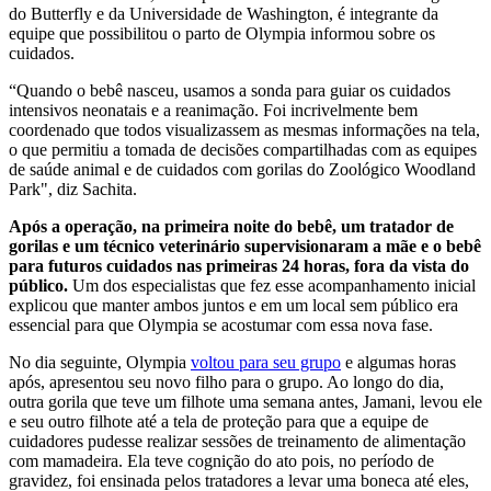
do Butterfly e da Universidade de Washington, é integrante da
equipe que possibilitou o parto de Olympia informou sobre os
cuidados.
“Quando o bebê nasceu, usamos a sonda para guiar os cuidados
intensivos neonatais e a reanimação. Foi incrivelmente bem
coordenado que todos visualizassem as mesmas informações na tela,
o que permitiu a tomada de decisões compartilhadas com as equipes
de saúde animal e de cuidados com gorilas do Zoológico Woodland
Park", diz Sachita.
Após a operação, na primeira noite do bebê, um tratador de
gorilas e um técnico veterinário supervisionaram a mãe e o bebê
para futuros cuidados nas primeiras 24 horas, fora da vista do
público.
Um dos especialistas que fez esse acompanhamento inicial
explicou que manter ambos juntos e em um local sem público era
essencial para que Olympia se acostumar com essa nova fase.
No dia seguinte, Olympia
voltou para seu grupo
e algumas horas
após, apresentou seu novo filho para o grupo. Ao longo do dia,
outra gorila que teve um filhote uma semana antes, Jamani, levou ele
e seu outro filhote até a tela de proteção para que a equipe de
cuidadores pudesse realizar sessões de treinamento de alimentação
com mamadeira. Ela teve cognição do ato pois, no período de
gravidez, foi ensinada pelos tratadores a levar uma boneca até eles,