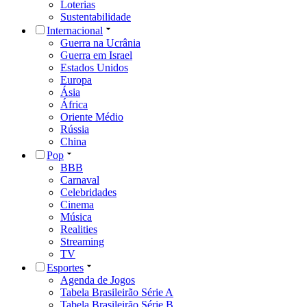
Loterias
Sustentabilidade
Internacional
Guerra na Ucrânia
Guerra em Israel
Estados Unidos
Europa
Ásia
África
Oriente Médio
Rússia
China
Pop
BBB
Carnaval
Celebridades
Cinema
Música
Realities
Streaming
TV
Esportes
Agenda de Jogos
Tabela Brasileirão Série A
Tabela Brasileirão Série B