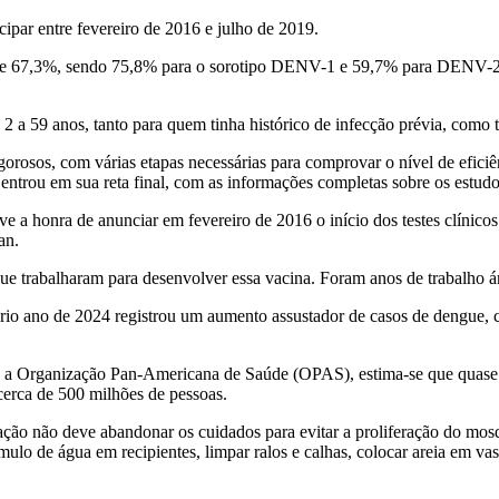
ipar entre fevereiro de 2016 e julho de 2019.
oi de 67,3%, sendo 75,8% para o sorotipo DENV-1 e 59,7% para DENV-2
 2 a 59 anos, tanto para quem tinha histórico de infecção prévia, com
osos, com várias etapas necessárias para comprovar o nível de eficiênci
 entrou em sua reta final, com as informações completas sobre os estudo
ve a honra de anunciar em fevereiro de 2016 o início dos testes clínico
an.
ue trabalharam para desenvolver essa vacina. Foram anos de trabalho ár
io ano de 2024 registrou um aumento assustador de casos de dengue, c
o a Organização Pan-Americana de Saúde (OPAS), estima-se que quase m
cerca de 500 milhões de pessoas.
ação não deve abandonar os cuidados para evitar a proliferação do mo
lo de água em recipientes, limpar ralos e calhas, colocar areia em vaso