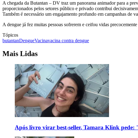
A chegada da Butantan – DV traz um panorama animador para a preve
proporcionados pelos setores público e privado contribui decisivament
Também é necessário um engajamento profundo em campanhas de vacin
A dengue já fez muitas pessoas sofrerem e ceifou vidas precocemente 
Tópicos
butantan
Dengue
Vacina
vacina contra dengue
Mais Lidas
Após livro virar best-seller, Tamara Klink pede