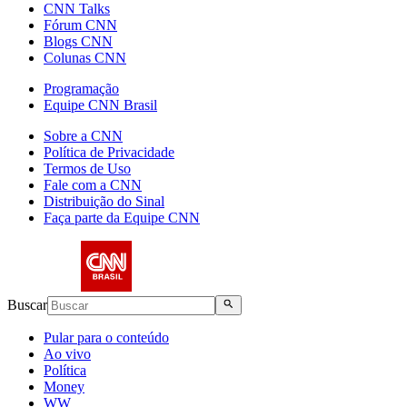
CNN Talks
Fórum CNN
Blogs CNN
Colunas CNN
Programação
Equipe CNN Brasil
Sobre a CNN
Política de Privacidade
Termos de Uso
Fale com a CNN
Distribuição do Sinal
Faça parte da Equipe CNN
Buscar
Pular para o conteúdo
Ao vivo
Política
Money
WW