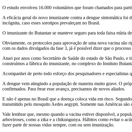
O estudo envolveu 16.000 voluntários que foram chamados para partic
A eficácia geral do novo imunizante contra a dengue sintomática f
incógnita, caso esses sorotipos prevaleçam no Brasil.
O imunizante do Butantan se manteve seguro para toda faixa etária de
Obviamente, os protocolos para aprovação de uma nova vacina são rigor
com os dados divulgados da fase 3, já é possível dizer que o processo
Atuei por anos como Secretário de Saúde do estado de São Paulo, e ti
construímos a fábrica do imunizante, no complexo do Instituto Butant
Acompanhei de perto todo esforço dos pesquisadores e especialistas q
A dengue vem atingindo a população de maneira muito grave. O própr
confirmados. Para frear esse avanço, precisamos de novos aliados.
E não é apenas no Brasil que a doença coloca vida em risco. Segund
transmitido pelo mosquito Aedes aegypti. Somente nas Américas são 
Vale lembrar que, mesmo quando a vacina estiver disponível, a popul
arboviroses, como a zika e a chikungunya. Hábitos como evitar o acúmu
fazer parte de nossas vidas sempre, com ou sem imunização.