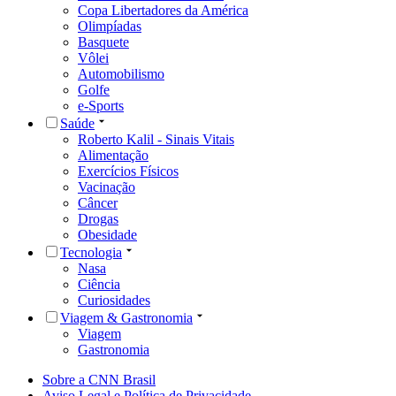
Copa Libertadores da América
Olimpíadas
Basquete
Vôlei
Automobilismo
Golfe
e-Sports
Saúde
Roberto Kalil - Sinais Vitais
Alimentação
Exercícios Físicos
Vacinação
Câncer
Drogas
Obesidade
Tecnologia
Nasa
Ciência
Curiosidades
Viagem & Gastronomia
Viagem
Gastronomia
Sobre a CNN Brasil
Aviso Legal e Política de Privacidade