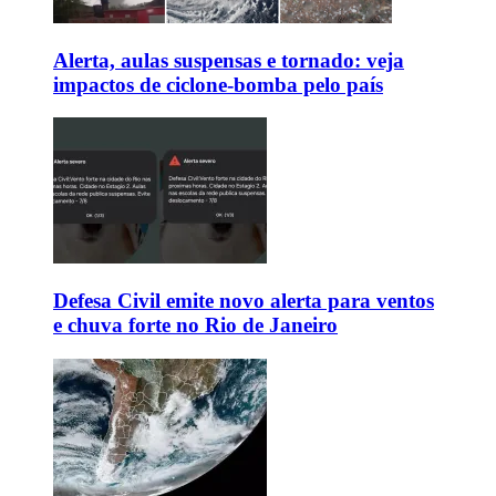
Alerta, aulas suspensas e tornado: veja
impactos de ciclone-bomba pelo país
Defesa Civil emite novo alerta para ventos
e chuva forte no Rio de Janeiro