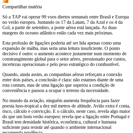
Compartilhar matéria
Só a TAP vai operar 99 voos diretos semanais entre Brasil e Europa
no verão europeu. Juntando os 17 da Latam, 7 da Azul e os 4 da
Gol, a partir de setembro, a ponte aérea está lançada. As duas
margens do oceano atlântico estão cada vez mais próximas.
Esta profusão de ligações poderia até ser lida apenas como uma
expansão de malha, mas seria uma leitura insuficiente. O ponto
decisivo é outro: o aumento acontece justamente num momento de
constrangimento global para o setor aéreo, pressionado por custos,
incertezas operacionais e pelo peso estratégico do combustível.
Quando, ainda assim, as companhias aéreas reforçam a conexão
entre dois países, a conclusão é clara: não estamos diante de uma
rota comum, mas de uma ligação que superou a condição de
conveniência e passou a ocupar o terreno da necessidade.
No mundo da aviação, ninguém aumenta frequência para fazer
poesia luso-tropical a dez mil metros de altitude. Avião extra é conta,
risco, cálculo e convicção. E o cálculo, neste caso, revela algo maior
do que um bom verão europeu: revela que a ligação entre Portugal e
Brasil tem densidade histórica, econômica, cultural e humana
suficiente para resistir até quando o ambiente internacional
recomenda prudência.