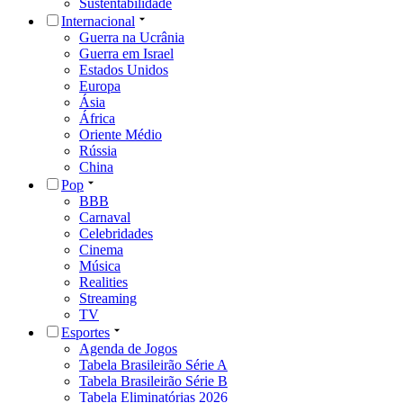
Sustentabilidade
Internacional
Guerra na Ucrânia
Guerra em Israel
Estados Unidos
Europa
Ásia
África
Oriente Médio
Rússia
China
Pop
BBB
Carnaval
Celebridades
Cinema
Música
Realities
Streaming
TV
Esportes
Agenda de Jogos
Tabela Brasileirão Série A
Tabela Brasileirão Série B
Tabela Eliminatórias 2026