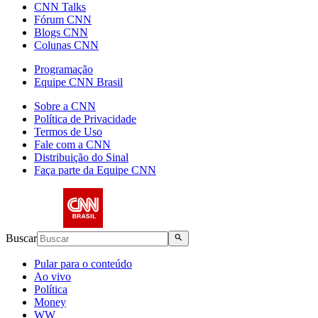
CNN Talks
Fórum CNN
Blogs CNN
Colunas CNN
Programação
Equipe CNN Brasil
Sobre a CNN
Política de Privacidade
Termos de Uso
Fale com a CNN
Distribuição do Sinal
Faça parte da Equipe CNN
Buscar
Pular para o conteúdo
Ao vivo
Política
Money
WW