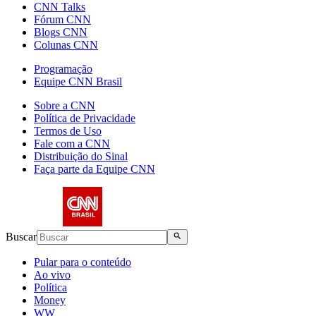
CNN Talks
Fórum CNN
Blogs CNN
Colunas CNN
Programação
Equipe CNN Brasil
Sobre a CNN
Política de Privacidade
Termos de Uso
Fale com a CNN
Distribuição do Sinal
Faça parte da Equipe CNN
Buscar
Pular para o conteúdo
Ao vivo
Política
Money
WW