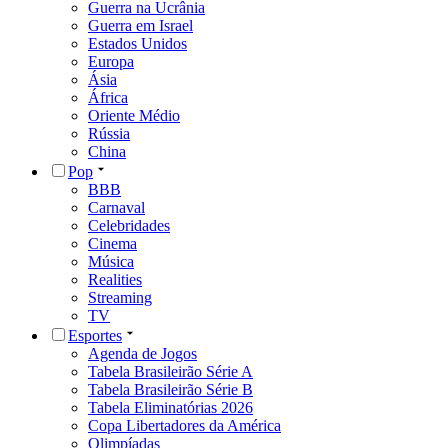
Guerra na Ucrânia
Guerra em Israel
Estados Unidos
Europa
Ásia
África
Oriente Médio
Rússia
China
Pop
BBB
Carnaval
Celebridades
Cinema
Música
Realities
Streaming
TV
Esportes
Agenda de Jogos
Tabela Brasileirão Série A
Tabela Brasileirão Série B
Tabela Eliminatórias 2026
Copa Libertadores da América
Olimpíadas