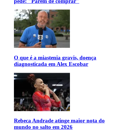
pede: "Parem de comprar"
O que é a miastenia gravis, doença
diagnosticada em Alex Escobar
Rebeca Andrade atinge maior nota do
mundo no salto em 2026