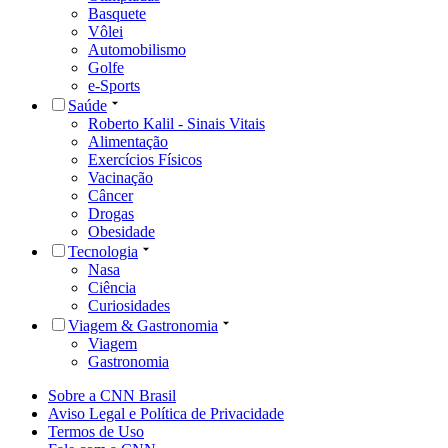
Basquete
Vôlei
Automobilismo
Golfe
e-Sports
Saúde
Roberto Kalil - Sinais Vitais
Alimentação
Exercícios Físicos
Vacinação
Câncer
Drogas
Obesidade
Tecnologia
Nasa
Ciência
Curiosidades
Viagem & Gastronomia
Viagem
Gastronomia
Sobre a CNN Brasil
Aviso Legal e Política de Privacidade
Termos de Uso