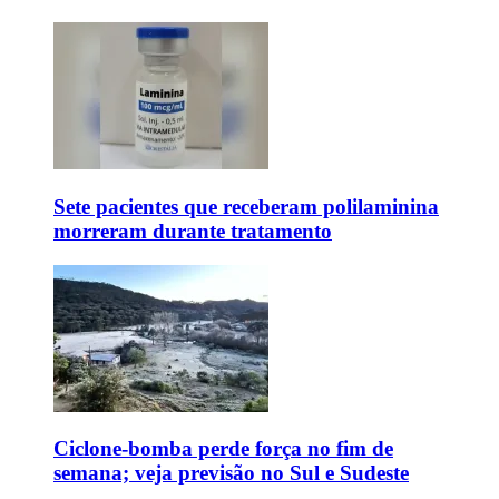
Sete pacientes que receberam polilaminina
morreram durante tratamento
Ciclone-bomba perde força no fim de
semana; veja previsão no Sul e Sudeste