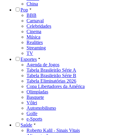
China
Pop
BBB
Carnaval
Celebridades
Cinema
Música
Realities
Streaming
TV
Esportes
Agenda de Jogos
Tabela Brasileirão Série A
Tabela Brasileirão Série B
Tabela Eliminatórias 2026
Copa Libertadores da América
Olimpíadas
Basquete
Vôlei
Automobilismo
Golfe
e-Sports
Saúde
Roberto Kalil - Sinais Vitais