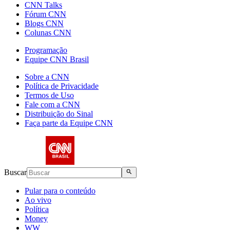
CNN Talks
Fórum CNN
Blogs CNN
Colunas CNN
Programação
Equipe CNN Brasil
Sobre a CNN
Política de Privacidade
Termos de Uso
Fale com a CNN
Distribuição do Sinal
Faça parte da Equipe CNN
Buscar
Pular para o conteúdo
Ao vivo
Política
Money
WW