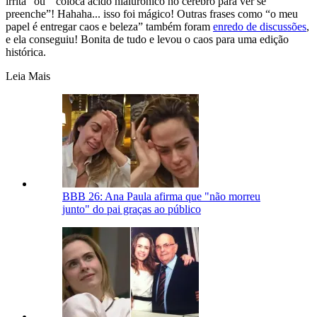
irrita” ou “coloca ácido hialurônico no cérebro para ver se
preenche”! Hahaha... isso foi mágico! Outras frases como “o meu
papel é entregar caos e beleza” também foram
enredo de discussões
,
e ela conseguiu! Bonita de tudo e levou o caos para uma edição
histórica.
Leia Mais
BBB 26: Ana Paula afirma que "não morreu
junto" do pai graças ao público