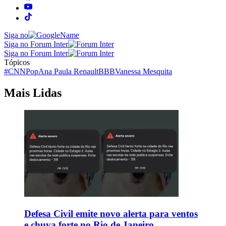
Siga no
Siga no Forum Inter
Siga no Forum Inter
Tópicos
#CNNPop
Ana Paula Renault
BBB
Vanessa Mesquita
Mais Lidas
Defesa Civil emite novo alerta para ventos
e chuva forte no Rio de Janeiro