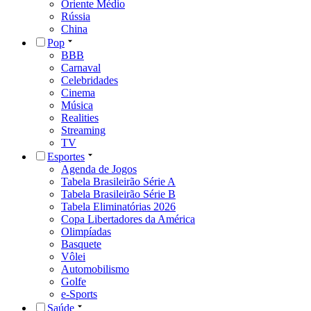
Oriente Médio
Rússia
China
Pop
BBB
Carnaval
Celebridades
Cinema
Música
Realities
Streaming
TV
Esportes
Agenda de Jogos
Tabela Brasileirão Série A
Tabela Brasileirão Série B
Tabela Eliminatórias 2026
Copa Libertadores da América
Olimpíadas
Basquete
Vôlei
Automobilismo
Golfe
e-Sports
Saúde