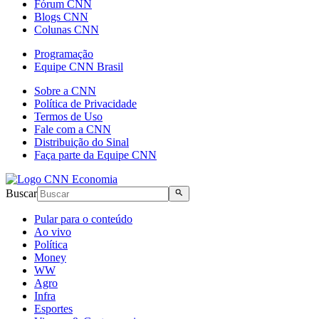
Fórum CNN
Blogs CNN
Colunas CNN
Programação
Equipe CNN Brasil
Sobre a CNN
Política de Privacidade
Termos de Uso
Fale com a CNN
Distribuição do Sinal
Faça parte da Equipe CNN
Buscar
Pular para o conteúdo
Ao vivo
Política
Money
WW
Agro
Infra
Esportes