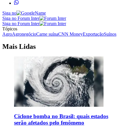
Siga no
Siga no Forum Inter
Siga no Forum Inter
Tópicos
Agro
Agronegócio
Carne suína
CNN Money
Exportação
Suínos
Mais Lidas
Ciclone bomba no Brasil: quais estados
serão afetados pelo fenômeno