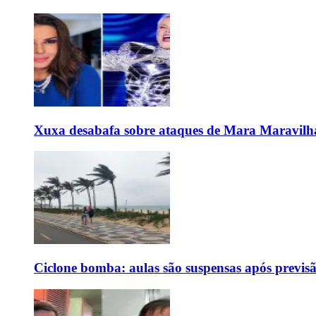
Xuxa desabafa sobre ataques de Mara Maravilh
Ciclone bomba: aulas são suspensas após previs