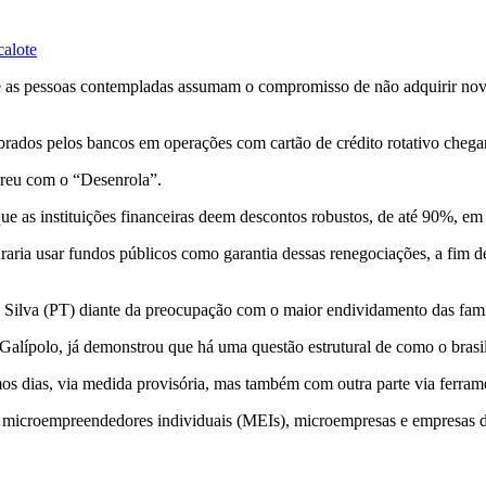
calote
e as pessoas contempladas assumam o compromisso de não adquirir novas
brados pelos bancos em operações com cartão de crédito rotativo cheg
rreu com o “Desenrola”.
ue as instituições financeiras deem descontos robustos, de até 90%, em 
aria usar fundos públicos como garantia dessas renegociações, a fim de a
 Silva (PT) diante da preocupação com o maior endividamento das famí
alípolo, já demonstrou que há uma questão estrutural de como o brasilei
s dias, via medida provisória, mas também com outra parte via ferramen
 microempreendedores individuais (MEIs), microempresas e empresas 