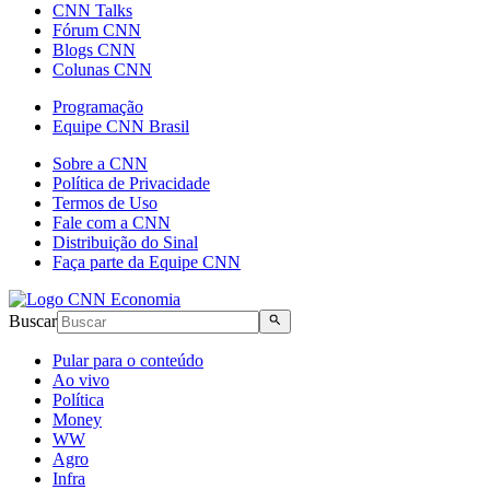
CNN Talks
Fórum CNN
Blogs CNN
Colunas CNN
Programação
Equipe CNN Brasil
Sobre a CNN
Política de Privacidade
Termos de Uso
Fale com a CNN
Distribuição do Sinal
Faça parte da Equipe CNN
Buscar
Pular para o conteúdo
Ao vivo
Política
Money
WW
Agro
Infra