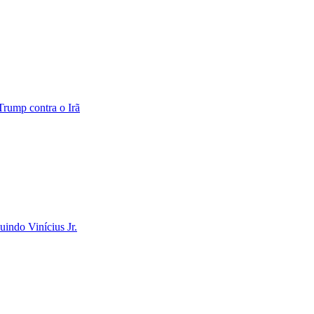
Trump contra o Irã
uindo Vinícius Jr.