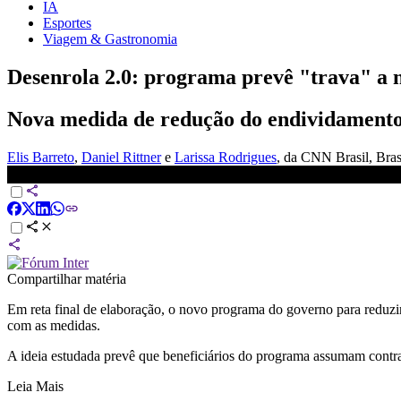
IA
Esportes
Viagem & Gastronomia
Desenrola 2.0: programa prevê "trava" a n
Nova medida de redução do endividamento 
Elis Barreto
,
Daniel Rittner
e
Larissa Rodrigues
, da CNN Brasil
, Bras
Desenrola 2.0: programa prevê &quot;trava&quot; a novas dívidas 
Compartilhar matéria
Em reta final de elaboração, o novo programa do governo para reduzi
com as medidas.
A ideia estudada prevê que beneficiários do programa assumam contr
Leia Mais