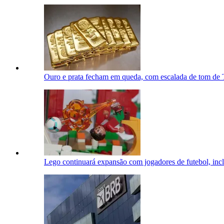
Ouro e prata fecham em queda, com escalada de tom de 
Lego continuará expansão com jogadores de futebol, incl