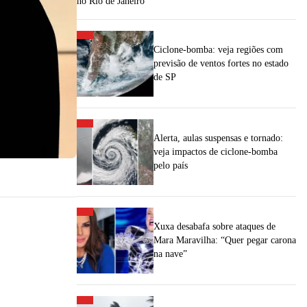
no Rio de Janeiro
Ciclone-bomba: veja regiões com
previsão de ventos fortes no estado
de SP
Alerta, aulas suspensas e tornado:
veja impactos de ciclone-bomba
pelo país
Xuxa desabafa sobre ataques de
Mara Maravilha: “Quer pegar carona
na nave”