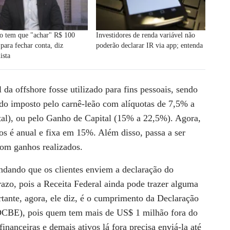
o tem que "achar" R$ 100
Investidores de renda variável não
 para fechar conta, diz
poderão declarar IR via app; entenda
ista
 da offshore fosse utilizado para fins pessoais, sendo
ndo imposto pelo carnê-leão com alíquotas de 7,5% a
tal), ou pelo Ganho de Capital (15% a 22,5%). Agora,
ros é anual e fixa em 15%. Além disso, passa a ser
om ganhos realizados.
ndando que os clientes enviem a declaração do
razo, pois a Receita Federal ainda pode trazer alguma
tante, agora, ele diz, é o cumprimento da Declaração
 (DCBE), pois quem tem mais de US$ 1 milhão fora do
inanceiras e demais ativos lá fora precisa enviá-la até