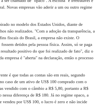
 a ser chamado de "opaco". A escolha "é irretratável e
eral. Novas empresas vão aderir a um ou outro regime
pirado no modelo dos Estados Unidos, diante de
anhos não realizados. "Com a adoção da transparência, a
ins fiscais do Brasil, a empresa não existe. O
 fossem detidos pela pessoa física. Assim, só se paga
resultado positivo do que foi realizado de fato", diz o
 da empresa é "aberta" na declaração, então o processo
nte é que todas as contas são em reais, segundo
: no caso de um ativo de US$ 100 comprado com o
as vendido com o câmbio a R$ 5,80, portanto a R$
o nessa diferença de R$ 180. Já no regime opaco, a
e vendeu por US$ 100, o lucro é zero e não incide