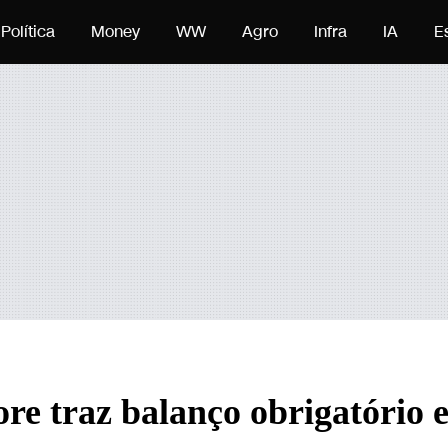
eúdo
Política
Money
WW
Agro
Infra
IA
E
re traz balanço obrigatório 