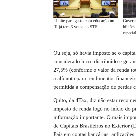
Limite para gasto com educação no
Govern
IR já tem 3 votos no STF
bilhões
especial
Ou seja, só havia imposto se o capital
considerado lucro distribuído e gera
27,5% (conforme o valor da renda to
a alíquota para rendimentos financei
permitida a compensação de perdas c
Quito, da 4Tax, diz não estar recome
imposto de renda logo no início do p
informação importante. O mais impor
de Capitais Brasileiros no Exterior
País em contas bancárias, aplicações f