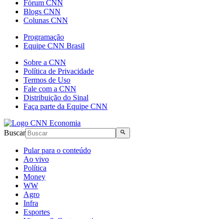
Fórum CNN
Blogs CNN
Colunas CNN
Programação
Equipe CNN Brasil
Sobre a CNN
Política de Privacidade
Termos de Uso
Fale com a CNN
Distribuição do Sinal
Faça parte da Equipe CNN
Buscar
Pular para o conteúdo
Ao vivo
Política
Money
WW
Agro
Infra
Esportes