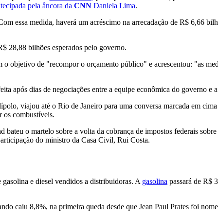
tecipada pela âncora da
CNN
Daniela Lima
.
s. Com essa medida, haverá um acréscimo na arrecadação de R$ 6,66 bil
 R$ 28,88 bilhões esperados pelo governo.
m o objetivo de "recompor o orçamento público" e acrescentou: "as me
eita após dias de negociações entre a equipe econômica do governo e a 
ípolo, viajou até o Rio de Janeiro para uma conversa marcada em cima d
r os combustíveis.
ad bateu o martelo sobre a volta da cobrança de impostos federais sob
articipação do ministro da Casa Civil, Rui Costa.
asolina e diesel vendidos a distribuidoras. A
gasolina
passará de R$ 3
ando caiu 8,8%, na primeira queda desde que Jean Paul Prates foi nomea