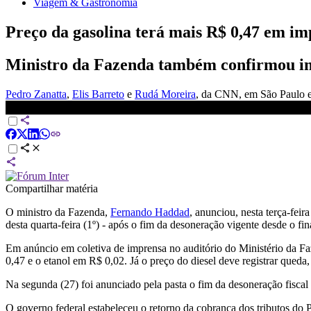
Viagem & Gastronomia
Preço da gasolina terá mais R$ 0,47 em im
Ministro da Fazenda também confirmou im
Pedro Zanatta
,
Elis Barreto
e
Rudá Moreira
, da CNN
, em São Paulo e
Preço da gasolina terá mais R$ 0,47 em impostos e etanol, mais R$ 
Compartilhar matéria
O ministro da Fazenda,
Fernando Haddad
, anunciou, nesta terça-feir
desta quarta-feira (1º) - após o fim da desoneração vigente desde o fin
Em anúncio em coletiva de imprensa no auditório do Ministério da Fa
0,47 e o etanol em R$ 0,02. Já o preço do diesel deve registrar qued
Na segunda (27) foi anunciado pela pasta o fim da desoneração fisca
O governo federal estabeleceu o retorno da cobrança dos tributos do 