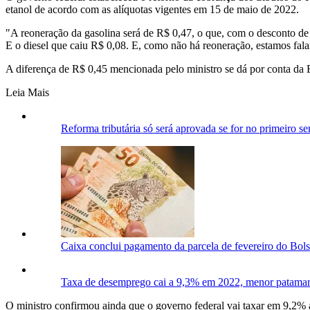
etanol de acordo com as alíquotas vigentes em 15 de maio de 2022.
"A reoneração da gasolina será de R$ 0,47, o que, com o desconto de
E o diesel que caiu R$ 0,08. E, como não há reoneração, estamos fala
A diferença de R$ 0,45 mencionada pelo ministro se dá por conta da Em
Leia Mais
Reforma tributária só será aprovada se for no primeiro sem
Caixa conclui pagamento da parcela de fevereiro do Bolsa
Taxa de desemprego cai a 9,3% em 2022, menor patama
O ministro confirmou ainda que o governo federal vai taxar em 9,2%