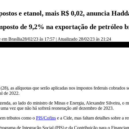
postos e etanol, mais R$ 0,02, anuncia Hadd
posto de 9,2% na exportação de petróleo b
 em Brasília
28/02/23 às 17:57
|
Atualizado
28/02/23 às 21:24
0,02 | CNN 360°
a (28), as alíquotas que serão aplicadas nos impostos federais cobrados
al de 2022.
zenda, ao lado do ministro de Minas e Energia, Alexandre Silveira, o 
a, uma vez que não há sofrerá reoneração até dezembro de 2023.
l em tributos como o
PIS/Cofins
e a Cide, mas faltam detalhes sobre a r
Programa de Integração Social (PIS) e da Contribuição para o Financia