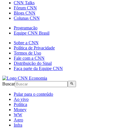
CNN Talks
Fórum CNN
Blogs CNN
Colunas CNN
Programação
Equipe CNN Brasil
Sobre a CNN
Política de Privacidade
Termos de Uso
Fale com a CNN
Distribuição do Sinal
Faça parte da Equipe CNN
Buscar
Pular para o conteúdo
Ao vivo
Política
Money
WW
Agro
Infra