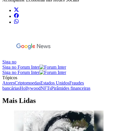
Siga no
Siga no Forum Inter
Siga no Forum Inter
Tópicos
Atores
Criptomoedas
Estados Unidos
Fraudes
bancárias
Hollywood
NFTs
Pirâmides financeiras
Mais Lidas