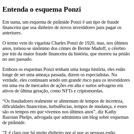
Entenda o esquema Ponzi
Em suma, um esquema de pirâmide Ponzi é um tipo de fraude
financeira que usa dinheiro de novos investidores para pagar os
anteriores.
O termo vem do vigarista Charles Ponzi de 1920, mas, nos últimos
anos, tornou-se sinônimo dos crimes de Bernie Madoff, o cérebro
por trás da maior fraude financeira da história, que morreu na prisão
no ano passado.
Embora os esquemas Ponzi tenham uma longa história, eles estão
longe de ser uma ameaça passada, dizem os especialistas. Na
verdade, eles continuam sendo um grande risco para os investidores
em uma era de mercados de ações em alta e surtos selvagens em
ativos de última geração, como NFTs e criptomoedas.
“Os fraudadores realmente se alimentam de tempos de incerteza,
dificuldades financeiras, turbulências, tempos de mudança, e esses
são os tempos em que vivemos nos últimos anos”, diz Kathy
Bazoian Phelps, advogada que administra um blog sobre esquemas
de pirâmide.
"E é claro que há muito dinheiro por aí que as pessoas estão