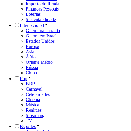
Imposto de Renda
Finanças Pessoais
Loterias
Sustentabilidade
Internacional
Guerra na Ucrânia
Guerra em Israel
Estados Unidos
Europa
Ásia
África
Oriente Médio
Rússia
China
Pop
BBB
Carnaval
Celebridades
Cinema
Música
Realities
Streaming
TV
Esportes