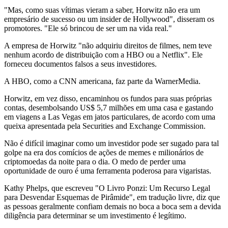
"Mas, como suas vítimas vieram a saber, Horwitz não era um
empresário de sucesso ou um insider de Hollywood", disseram os
promotores. "Ele só brincou de ser um na vida real."
A empresa de Horwitz "não adquiriu direitos de filmes, nem teve
nenhum acordo de distribuição com a HBO ou a Netflix". Ele
forneceu documentos falsos a seus investidores.
A HBO, como a CNN americana, faz parte da WarnerMedia.
Horwitz, em vez disso, encaminhou os fundos para suas próprias
contas, desembolsando US$ 5,7 milhões em uma casa e gastando
em viagens a Las Vegas em jatos particulares, de acordo com uma
queixa apresentada pela Securities and Exchange Commission.
Não é difícil imaginar como um investidor pode ser sugado para tal
golpe na era dos comícios de ações de memes e milionários de
criptomoedas da noite para o dia. O medo de perder uma
oportunidade de ouro é uma ferramenta poderosa para vigaristas.
Kathy Phelps, que escreveu "O Livro Ponzi: Um Recurso Legal
para Desvendar Esquemas de Pirâmide", em tradução livre, diz que
as pessoas geralmente confiam demais no boca a boca sem a devida
diligência para determinar se um investimento é legítimo.