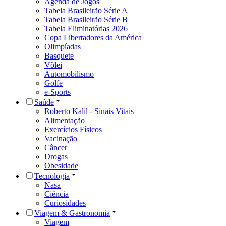
Agenda de Jogos
Tabela Brasileirão Série A
Tabela Brasileirão Série B
Tabela Eliminatórias 2026
Copa Libertadores da América
Olimpíadas
Basquete
Vôlei
Automobilismo
Golfe
e-Sports
Saúde
Roberto Kalil - Sinais Vitais
Alimentação
Exercícios Físicos
Vacinação
Câncer
Drogas
Obesidade
Tecnologia
Nasa
Ciência
Curiosidades
Viagem & Gastronomia
Viagem