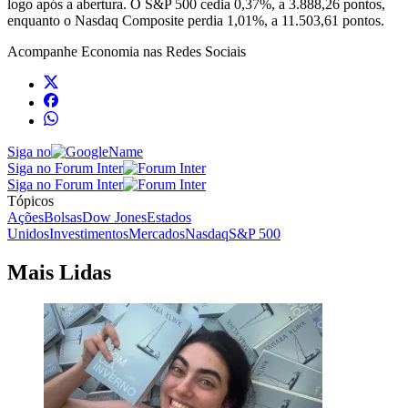
logo após a abertura. O S&P 500 cedia 0,37%, a 3.888,26 pontos,
enquanto o Nasdaq Composite perdia 1,01%, a 11.503,61 pontos.
Acompanhe
Economia
nas Redes Sociais
Siga no
Siga no Forum Inter
Siga no Forum Inter
Tópicos
Ações
Bolsas
Dow Jones
Estados
Unidos
Investimentos
Mercados
Nasdaq
S&P 500
Mais Lidas