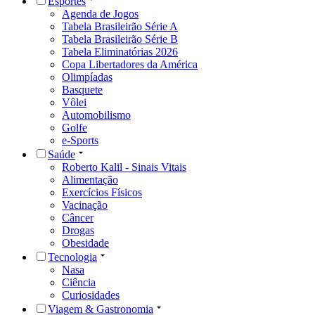
Esportes
Agenda de Jogos
Tabela Brasileirão Série A
Tabela Brasileirão Série B
Tabela Eliminatórias 2026
Copa Libertadores da América
Olimpíadas
Basquete
Vôlei
Automobilismo
Golfe
e-Sports
Saúde
Roberto Kalil - Sinais Vitais
Alimentação
Exercícios Físicos
Vacinação
Câncer
Drogas
Obesidade
Tecnologia
Nasa
Ciência
Curiosidades
Viagem & Gastronomia