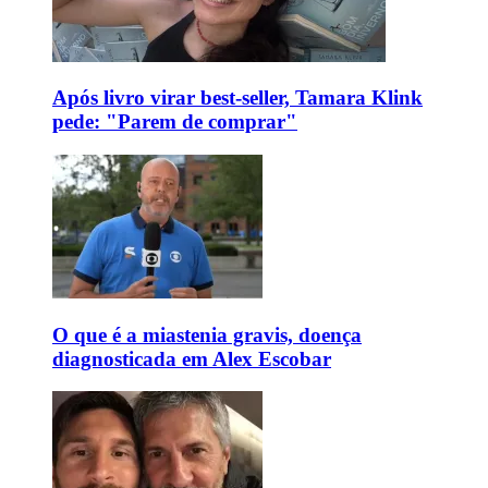
Após livro virar best-seller, Tamara Klink
pede: "Parem de comprar"
O que é a miastenia gravis, doença
diagnosticada em Alex Escobar