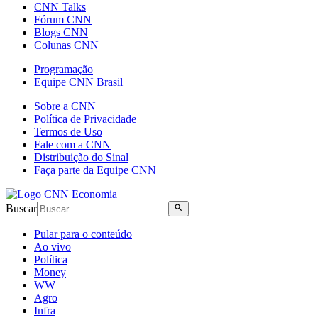
CNN Talks
Fórum CNN
Blogs CNN
Colunas CNN
Programação
Equipe CNN Brasil
Sobre a CNN
Política de Privacidade
Termos de Uso
Fale com a CNN
Distribuição do Sinal
Faça parte da Equipe CNN
Buscar
Pular para o conteúdo
Ao vivo
Política
Money
WW
Agro
Infra