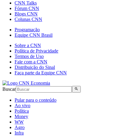
CNN Talks
Fórum CNN
Blogs CNN
Colunas CNN
Programação
Equipe CNN Brasil
Sobre a CNN
Política de Privacidade
Termos de Uso
Fale com a CNN
Distribuição do Sinal
Faça parte da Equipe CNN
Buscar
Pular para o conteúdo
Ao vivo
Política
Money
WW
Agro
Infra