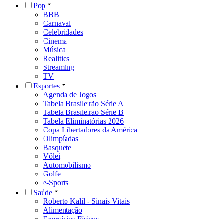
Pop
BBB
Carnaval
Celebridades
Cinema
Música
Realities
Streaming
TV
Esportes
Agenda de Jogos
Tabela Brasileirão Série A
Tabela Brasileirão Série B
Tabela Eliminatórias 2026
Copa Libertadores da América
Olimpíadas
Basquete
Vôlei
Automobilismo
Golfe
e-Sports
Saúde
Roberto Kalil - Sinais Vitais
Alimentação
Exercícios Físicos