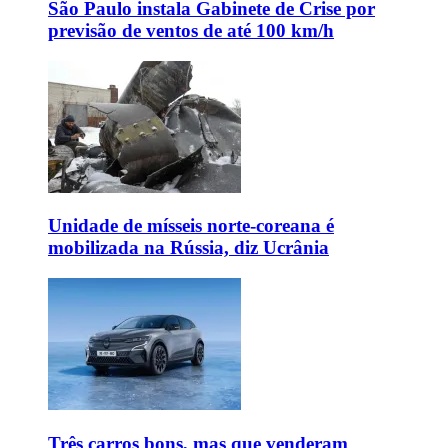
São Paulo instala Gabinete de Crise por
previsão de ventos de até 100 km/h
Unidade de mísseis norte-coreana é
mobilizada na Rússia, diz Ucrânia
Três carros bons, mas que venderam