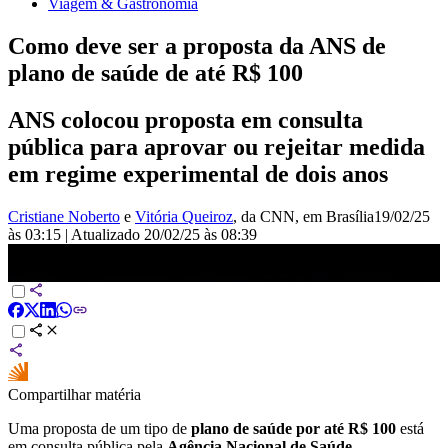
Viagem & Gastronomia
Como deve ser a proposta da ANS de
plano de saúde de até R$ 100
ANS colocou proposta em consulta
pública para aprovar ou rejeitar medida
em regime experimental de dois anos
Cristiane Noberto
e
Vitória Queiroz
, da CNN
, em Brasília
19/02/25
às 03:15
|
Atualizado
20/02/25 às 08:39
Como deve ser a proposta da ANS de plano de saúde de até R$ 100
| CNN NOVO DIA
Compartilhar matéria
Uma proposta de um tipo de
plano de saúde por até R$ 100
está
em consulta pública pela
Agência Nacional de Saúde