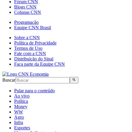
Fórum CNN
Blogs CNN
Colunas CNN
Programação
Equipe CNN Brasil
Sobre a CNN
Política de Privacidade
Termos de Uso
Fale com a CNN
Distribuição do Sinal
Faça parte da Equipe CNN
Buscar
Pular para o conteúdo
Ao vivo
Política
Money
WW
Agro
Infra
Esportes