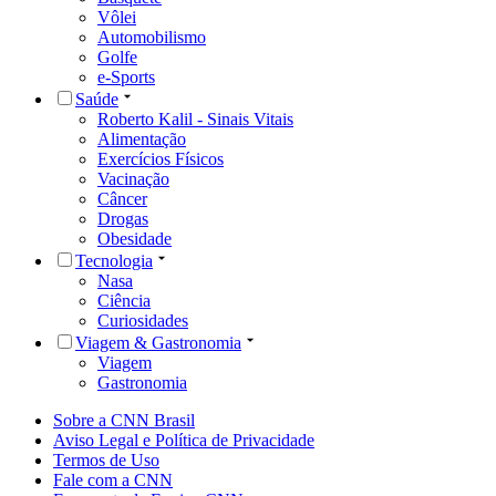
Vôlei
Automobilismo
Golfe
e-Sports
Saúde
Roberto Kalil - Sinais Vitais
Alimentação
Exercícios Físicos
Vacinação
Câncer
Drogas
Obesidade
Tecnologia
Nasa
Ciência
Curiosidades
Viagem & Gastronomia
Viagem
Gastronomia
Sobre a CNN Brasil
Aviso Legal e Política de Privacidade
Termos de Uso
Fale com a CNN