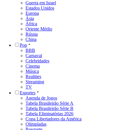
Guerra em Israel
Estados Unidos
Europa
Ásia
África
Oriente Médio
Rússia
China
Pop
BBB
Carnaval
Celebridades
Cinema
Música
Realities
Streaming
TV
Esportes
Agenda de Jogos
Tabela Brasileirão Série A
Tabela Brasileirão Série B
Tabela Eliminatórias 2026
Copa Libertadores da América
Olimpíadas
Basquete