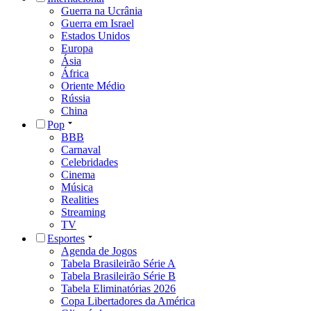
Guerra na Ucrânia
Guerra em Israel
Estados Unidos
Europa
Ásia
África
Oriente Médio
Rússia
China
Pop
BBB
Carnaval
Celebridades
Cinema
Música
Realities
Streaming
TV
Esportes
Agenda de Jogos
Tabela Brasileirão Série A
Tabela Brasileirão Série B
Tabela Eliminatórias 2026
Copa Libertadores da América