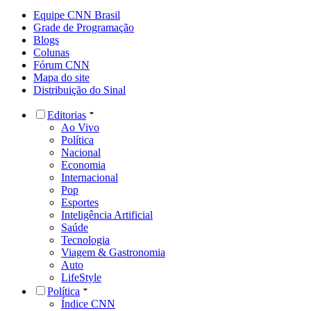
Equipe CNN Brasil
Grade de Programação
Blogs
Colunas
Fórum CNN
Mapa do site
Distribuição do Sinal
Editorias
Ao Vivo
Política
Nacional
Economia
Internacional
Pop
Esportes
Inteligência Artificial
Saúde
Tecnologia
Viagem & Gastronomia
Auto
LifeStyle
Política
Índice CNN