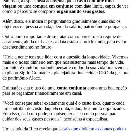
Para isso, a especialista aconselha que o casal
combine uma
viagem
ou uma
compra em conjunto
com data limite, capaz de ver
como o parceiro se comporta
organizando seus gastos
.
Além disso, ela indica ir perguntando gradualmente quais são os
objetivos da pessoa amada, além do salário, patrimônio e poupança.
Outro ponto importante de se tratar com o parceiro é o regime de
casamento, ainda mais se essa data está se aproximando, para evitar
desentendimento no futuro.
"Hoje a gente tem que lidar com a questão da longevidade. Vivemos
mais e o nosso dinheiro tem que nos sustentar mais tempo de vida,
portanto, é muito importante pensar e cuidar da sua vida financeira",
explicou Sigrid Guimarães, planejadora financeira e CEO da gestora
de patrimônio Alocc.
Guimarães cita o uso de uma
conta conjunta
como uma boa opção
para se organizar financeiramente em casal.
"Você consegue saber exatamente qual é o custo fixo, quanto cada
um contribui do custo daquela conta, então, fica muito organizado.
Fora isso, cada um pode, se quiser, ter a sua conta pessoal para
cuidar dos seus gastos pessoais", aconselha a especialista.
Um estudo da Rico revela que
casais que dividem as contas podem