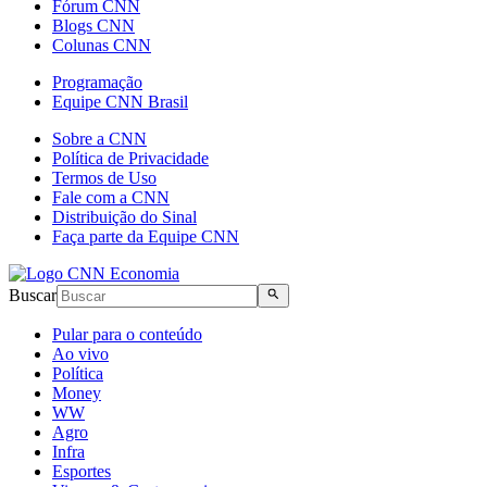
Fórum CNN
Blogs CNN
Colunas CNN
Programação
Equipe CNN Brasil
Sobre a CNN
Política de Privacidade
Termos de Uso
Fale com a CNN
Distribuição do Sinal
Faça parte da Equipe CNN
Buscar
Pular para o conteúdo
Ao vivo
Política
Money
WW
Agro
Infra
Esportes