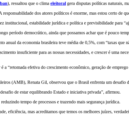
aban
), ressaltou que o clima
eleitoral
gera disputas políticas naturais, m
 responsabilidade dos atores políticos é enorme, mas estou certo de que
 institucional, estabilidade jurídica e política e previsibilidade para 
longo período democrático, ainda que possamos achar que é pouco tempo,
nto anual da economia brasileira teve média de 0,5%, com “taxas que n
imento insuficiente para as nossas necessidades, e crescer é uma neces
er é a “retomada efetiva do crescimento econômico, geração de emprego e
iros (AMB), Renata Gil, observou que o Brasil enfrenta um desafio de 
esafio de estar equilibrando Estado e iniciativa privada”, afirmou.
 reduzindo tempo de processos e trazendo mais segurança jurídica.
de, eficiência, mas acreditamos que temos os melhores juízes, verdadeir