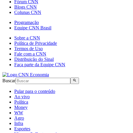
Fórum CNN
Blogs CNN
Colunas CNN
Programação
Equipe CNN Brasil
Sobre a CNN
Política de Privacidade
Termos de Uso
Fale com a CNN
Distribuição do Sinal
Faça parte da Equipe CNN
Buscar
Pular para o conteúdo
Ao vivo
Política
Money
WW
Agro
Infra
Esportes