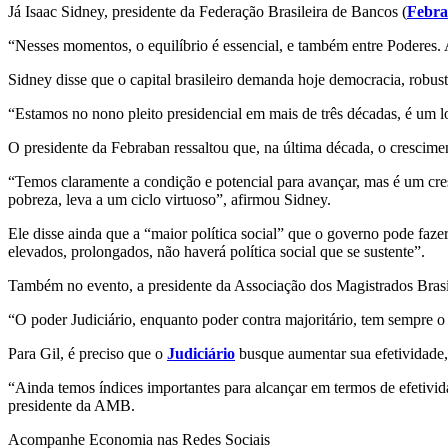
Já Isaac Sidney, presidente da Federação Brasileira de Bancos (
Febr
“Nesses momentos, o equilíbrio é essencial, e também entre Poderes. A
Sidney disse que o capital brasileiro demanda hoje democracia, robustez
“Estamos no nono pleito presidencial em mais de três décadas, é um 
O presidente da Febraban ressaltou que, na última década, o crescime
“Temos claramente a condição e potencial para avançar, mas é um cresc
pobreza, leva a um ciclo virtuoso”, afirmou Sidney.
Ele disse ainda que a “maior política social” que o governo pode faz
elevados, prolongados, não haverá política social que se sustente”.
Também no evento, a presidente da Associação dos Magistrados Brasile
“O poder Judiciário, enquanto poder contra majoritário, tem sempre o d
Para Gil, é preciso que o
Judiciário
busque aumentar sua efetividade,
“Ainda temos índices importantes para alcançar em termos de efetivida
presidente da AMB.
Acompanhe
Economia
nas Redes Sociais