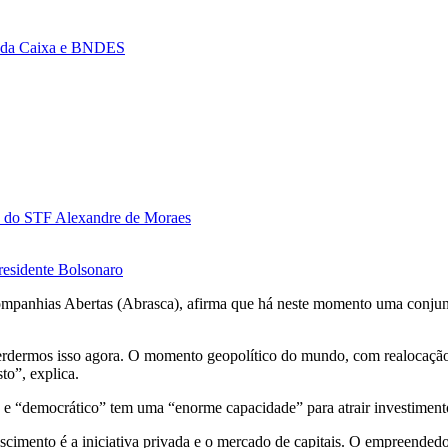
es da Caixa e BNDES
ro do STF Alexandre de Moraes
presidente Bolsonaro
ompanhias Abertas (Abrasca), afirma que há neste momento uma conjun
erdermos isso agora. O momento geopolítico do mundo, com realocação 
to”, explica.
” e “democrático” tem uma “enorme capacidade” para atrair investimento
imento é a iniciativa privada e o mercado de capitais. O empreendedori