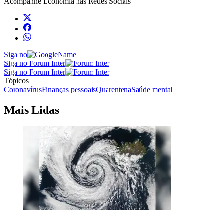
Acompanhe
Economia
nas Redes Sociais
Siga no
Siga no Forum Inter
Siga no Forum Inter
Tópicos
Coronavírus
Finanças pessoais
Quarentena
Saúde mental
Mais Lidas