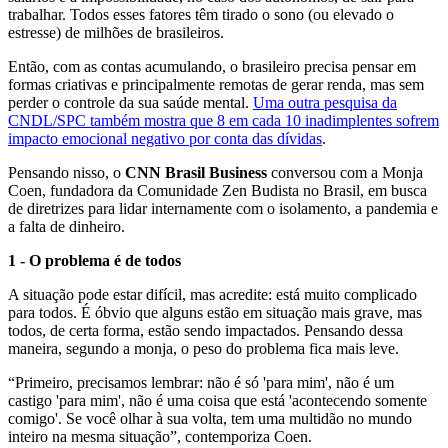
trabalhar. Todos esses fatores têm tirado o sono (ou elevado o
estresse) de milhões de brasileiros.
Então, com as contas acumulando, o brasileiro precisa pensar em
formas criativas e principalmente remotas de gerar renda, mas sem
perder o controle da sua saúde mental.
Uma outra pesquisa da
CNDL/SPC também mostra que 8 em cada 10 inadimplentes sofrem
impacto emocional negativo por conta das dívidas
.
Pensando nisso, o
CNN Brasil Business
conversou com a Monja
Coen, fundadora da Comunidade Zen Budista no Brasil, em busca
de diretrizes para lidar internamente com o isolamento, a pandemia e
a falta de dinheiro.
1 - O problema é de todos
A situação pode estar difícil, mas acredite: está muito complicado
para todos. É óbvio que alguns estão em situação mais grave, mas
todos, de certa forma, estão sendo impactados. Pensando dessa
maneira, segundo a monja, o peso do problema fica mais leve.
“Primeiro, precisamos lembrar: não é só 'para mim', não é um
castigo 'para mim', não é uma coisa que está 'acontecendo somente
comigo'. Se você olhar à sua volta, tem uma multidão no mundo
inteiro na mesma situação”, contemporiza Coen.