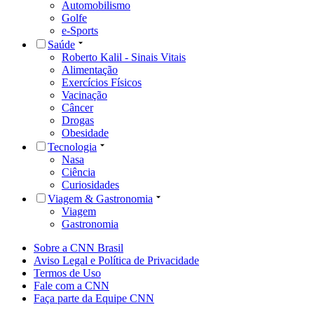
Automobilismo
Golfe
e-Sports
Saúde
Roberto Kalil - Sinais Vitais
Alimentação
Exercícios Físicos
Vacinação
Câncer
Drogas
Obesidade
Tecnologia
Nasa
Ciência
Curiosidades
Viagem & Gastronomia
Viagem
Gastronomia
Sobre a CNN Brasil
Aviso Legal e Política de Privacidade
Termos de Uso
Fale com a CNN
Faça parte da Equipe CNN