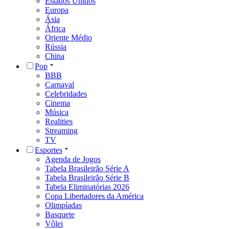
Estados Unidos
Europa
Ásia
África
Oriente Médio
Rússia
China
Pop
BBB
Carnaval
Celebridades
Cinema
Música
Realities
Streaming
TV
Esportes
Agenda de Jogos
Tabela Brasileirão Série A
Tabela Brasileirão Série B
Tabela Eliminatórias 2026
Copa Libertadores da América
Olimpíadas
Basquete
Vôlei