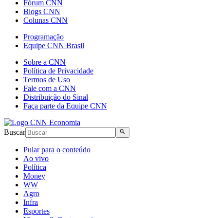
Fórum CNN
Blogs CNN
Colunas CNN
Programação
Equipe CNN Brasil
Sobre a CNN
Política de Privacidade
Termos de Uso
Fale com a CNN
Distribuição do Sinal
Faça parte da Equipe CNN
Buscar
Pular para o conteúdo
Ao vivo
Política
Money
WW
Agro
Infra
Esportes