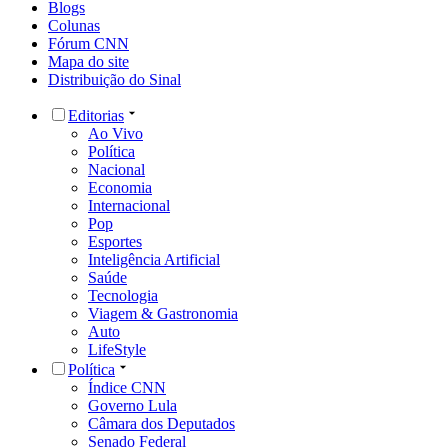
Blogs
Colunas
Fórum CNN
Mapa do site
Distribuição do Sinal
Editorias
Ao Vivo
Política
Nacional
Economia
Internacional
Pop
Esportes
Inteligência Artificial
Saúde
Tecnologia
Viagem & Gastronomia
Auto
LifeStyle
Política
Índice CNN
Governo Lula
Câmara dos Deputados
Senado Federal