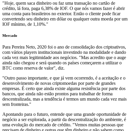
"Hoje, quem saca dinheiro ou faz uma transação no cartão de
crédito, lá fora, paga 6,38% de IOF. O que nós vamos fazer é abrir
uma conta para brasileiros no exterior. Então o cliente pode ficar
convertendo seu dinheiro em dólar ou qualquer outra moeda por um
IOF mínimo, de 1,10%."
Mercado
Para Pereira Neto, 2020 foi o ano de consolidação dos criptoativos,
com vários players institucionais investindo na modalidade e dando
cada vez mais legitimidade aos negócios. "Mas acredito que o auge
ainda não chegou e será quando os países começarem a utilizar o
BTC como reserva de valor", diz.
"Outro passo importante, e que já vem ocorrendo, é a aceitação e o
desenvolvimento de novas criptomoedas por parte de grandes
empresas. É certo que ainda existe alguma resistência por parte dos
bancos, que ainda não estão prontos para trabalhar de forma
descentralizada, mas a tendência é termos um mundo cada vez mais
sem fronteiras."
Apontando para o futuro, entende que uma grande oportunidade de
negócio a ser explorada, a partir da descentralização do ambiente, é
uma evolução do mercado de crédito. "Vemos muitas pessoas que
precisam de dinheiro e outras que têm dinheiro e não sabem como