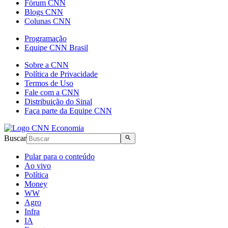
Fórum CNN
Blogs CNN
Colunas CNN
Programação
Equipe CNN Brasil
Sobre a CNN
Política de Privacidade
Termos de Uso
Fale com a CNN
Distribuição do Sinal
Faça parte da Equipe CNN
Buscar
Pular para o conteúdo
Ao vivo
Política
Money
WW
Agro
Infra
IA