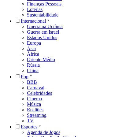
Finanças Pessoais
Loterias
Sustentabilidade
Internacional
Guerra na Ucrânia
Guerra em Israel
Estados Unidos
Europa
Ásia
África
Oriente Médio
Rússia
China
Pop
BBB
Carnaval
Celebridades
Cinema
Música
Realities
Streaming
TV
Esportes
Agenda de Jogos