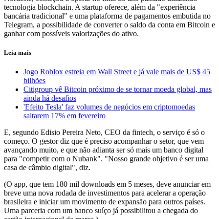
tecnologia blockchain. A startup oferece, além da "experiência
bancária tradicional" e uma plataforma de pagamentos embutida no
Telegram, a possibilidade de converter o saldo da conta em Bitcoin e
ganhar com possíveis valorizações do ativo.
Leia mais
Jogo Roblox estreia em Wall Street e já vale mais de US$ 45
bilhões
Citigroup vê Bitcoin próximo de se tornar moeda global, mas
ainda há desafios
'Efeito Tesla' faz volumes de negócios em criptomoedas
saltarem 17% em fevereiro
E, segundo Edisio Pereira Neto, CEO da fintech, o serviço é só o
começo. O gestor diz que é preciso acompanhar o setor, que vem
avançando muito, e que não adianta ser só mais um banco digital
para "competir com o Nubank". "Nosso grande objetivo é ser uma
casa de câmbio digital", diz.
(O app, que tem 180 mil downloads em 5 meses, deve anunciar em
breve uma nova rodada de investimentos para acelerar a operação
brasileira e iniciar um movimento de expansão para outros países.
Uma parceria com um banco suíço já possibilitou a chegada do