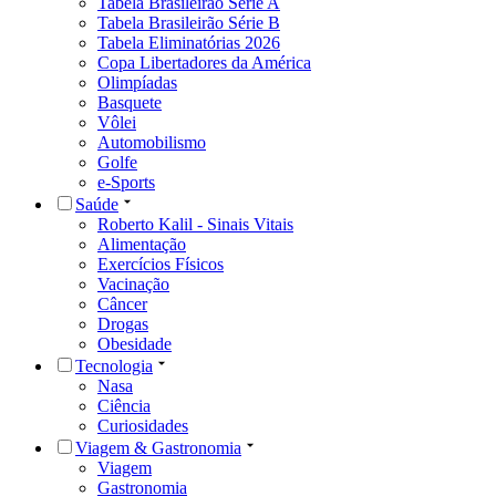
Tabela Brasileirão Série A
Tabela Brasileirão Série B
Tabela Eliminatórias 2026
Copa Libertadores da América
Olimpíadas
Basquete
Vôlei
Automobilismo
Golfe
e-Sports
Saúde
Roberto Kalil - Sinais Vitais
Alimentação
Exercícios Físicos
Vacinação
Câncer
Drogas
Obesidade
Tecnologia
Nasa
Ciência
Curiosidades
Viagem & Gastronomia
Viagem
Gastronomia