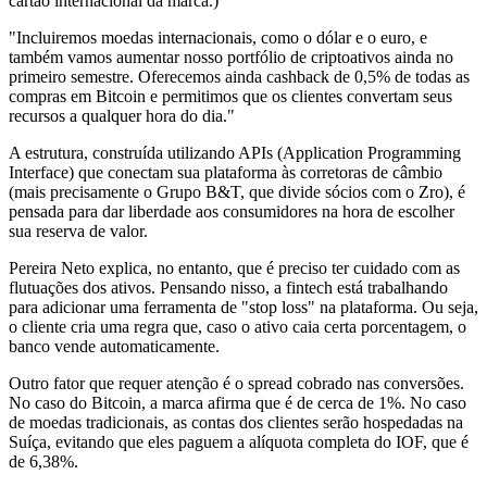
cartão internacional da marca.)
"Incluiremos moedas internacionais, como o dólar e o euro, e
também vamos aumentar nosso portfólio de criptoativos ainda no
primeiro semestre. Oferecemos ainda cashback de 0,5% de todas as
compras em Bitcoin e permitimos que os clientes convertam seus
recursos a qualquer hora do dia."
A estrutura, construída utilizando APIs (Application Programming
Interface) que conectam sua plataforma às corretoras de câmbio
(mais precisamente o Grupo B&T, que divide sócios com o Zro), é
pensada para dar liberdade aos consumidores na hora de escolher
sua reserva de valor.
Pereira Neto explica, no entanto, que é preciso ter cuidado com as
flutuações dos ativos. Pensando nisso, a fintech está trabalhando
para adicionar uma ferramenta de "stop loss" na plataforma. Ou seja,
o cliente cria uma regra que, caso o ativo caia certa porcentagem, o
banco vende automaticamente.
Outro fator que requer atenção é o spread cobrado nas conversões.
No caso do Bitcoin, a marca afirma que é de cerca de 1%. No caso
de moedas tradicionais, as contas dos clientes serão hospedadas na
Suíça, evitando que eles paguem a alíquota completa do IOF, que é
de 6,38%.