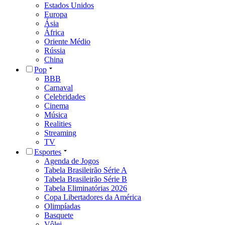
Estados Unidos
Europa
Ásia
África
Oriente Médio
Rússia
China
Pop
BBB
Carnaval
Celebridades
Cinema
Música
Realities
Streaming
TV
Esportes
Agenda de Jogos
Tabela Brasileirão Série A
Tabela Brasileirão Série B
Tabela Eliminatórias 2026
Copa Libertadores da América
Olimpíadas
Basquete
Vôlei