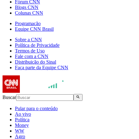
Fórum CNN
Blogs CNN
Colunas CNN
Programação
Equipe CNN Brasil
Sobre a CNN
Política de Privacidade
Termos de Uso
Fale com a CNN
Distribuição do Sinal
Faça parte da Equipe CNN
Buscar
Pular para o conteúdo
Ao vivo
Política
Money
WW
Agro