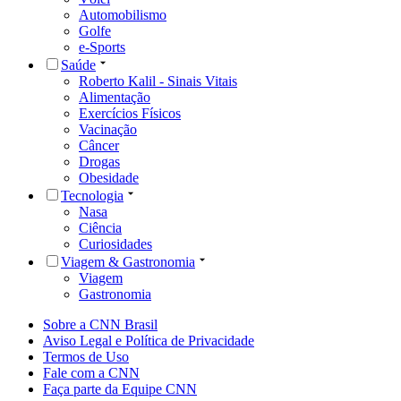
Automobilismo
Golfe
e-Sports
Saúde
Roberto Kalil - Sinais Vitais
Alimentação
Exercícios Físicos
Vacinação
Câncer
Drogas
Obesidade
Tecnologia
Nasa
Ciência
Curiosidades
Viagem & Gastronomia
Viagem
Gastronomia
Sobre a CNN Brasil
Aviso Legal e Política de Privacidade
Termos de Uso
Fale com a CNN
Faça parte da Equipe CNN