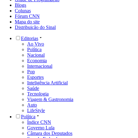
Blogs
Colunas
Fórum CNN
Mapa do site
Distribuição do Sinal
Editorias
Ao Vivo
Política
Nacional
Economia
Internacional
Pop
Esportes
Inteligência Artificial
Saúde
Tecnologia
Viagem & Gastronomia
Auto
LifeStyle
Política
Índice CNN
Governo Lula
Câmara dos Deputados